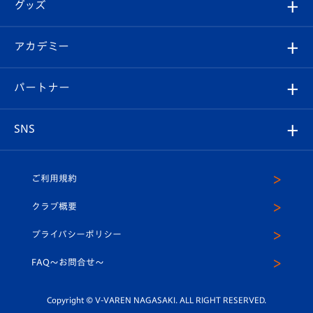
チケット
グッズ
チケット
選手プロフィール
Revive Team
フォトギャラリー
シーズンシート
オンラインショップ
アカデミー
イベント
スタッフプロフィール
スタジアムへのアクセス
スタジアムグルメ
V-LOVERS（ファンクラブ）
2026-27ユニフォーム
メディア
育成からのお知らせ
パートナー
マスコット紹介
ヴィヴィくんの長崎おもてなしガイド
はじめての観戦ガイド
プレイヤーズスイート
店舗情報
グッズ
アカデミー
チームスケジュール
V-EXPRESS
パートナー企業一覧
SNS
（ユニフォーム入場）
ホームタウン
U-18
クラブハウス（練習場）
パートナー募集
公式Twitter
ご利用規約
アカデミー
U-15
応援メディア
法人限定 VIP BOX
ヴィヴィくんインスタグラム
クラブ概要
スクール
U-12
メディア出演情報
プライバシーポリシー
公式LINE＠
スクール
FAQ〜お問合せ〜
平和祈念活動
Youtube公式チャンネル
ホームタウン活動
Copyright © V-VAREN NAGASAKI. ALL RIGHT RESERVED.