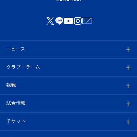
ニュース
すべて
クラブ・チーム
トップチーム
クラブプロフィール
観戦
クラブ
フィロソフィー
観戦ルール
試合情報
試合情報
クラブ概要
観戦ツアー
試合日程/結果
チケット
ファンクラブ
エンブレム紹介
はじめての観戦ガイド
順位表