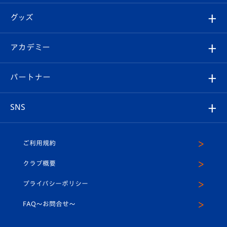
エンブレム紹介
はじめての観戦ガイド
順位表
チケット
グッズ
チケット
選手プロフィール
Revive Team
フォトギャラリー
シーズンシート
オンラインショップ
アカデミー
イベント
スタッフプロフィール
スタジアムへのアクセス
スタジアムグルメ
V-LOVERS（ファンクラブ）
2026-27ユニフォーム
メディア
育成からのお知らせ
パートナー
マスコット紹介
ヴィヴィくんの長崎おもてなしガイド
はじめての観戦ガイド
プレイヤーズスイート
店舗情報
グッズ
アカデミー
チームスケジュール
V-EXPRESS
パートナー企業一覧
SNS
（ユニフォーム入場）
ホームタウン
U-18
クラブハウス（練習場）
パートナー募集
公式Twitter
ご利用規約
アカデミー
U-15
応援メディア
法人限定 VIP BOX
ヴィヴィくんインスタグラム
クラブ概要
スクール
U-12
メディア出演情報
プライバシーポリシー
公式LINE＠
スクール
FAQ〜お問合せ〜
平和祈念活動
Youtube公式チャンネル