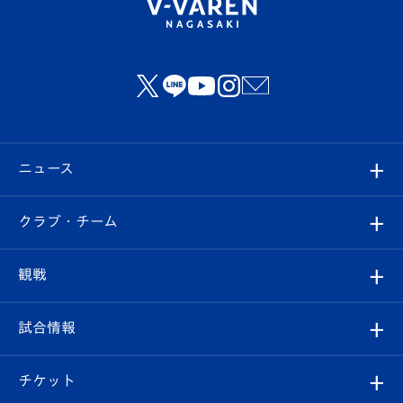
ニュース
すべて
クラブ・チーム
トップチーム
クラブプロフィール
観戦
クラブ
フィロソフィー
観戦ルール
試合情報
試合情報
クラブ概要
観戦ツアー
試合日程/結果
チケット
ファンクラブ