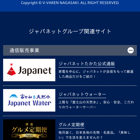
ホームタウン活動
Copyright © V-VAREN NAGASAKI. ALL RIGHT RESERVED.
ジャパネットグループ関連サイト
通信販売事業
ジャパネットたかた公式通販
家電を中心に、ジャパネットが自信をもって厳選
した商品だけをご紹介！
ジャパネットウォーター
上質な「富士山の天然水」。安心・安全、こだわ
りのウォーターサーバー
グルメ定期便
毎月届く、日本各地の名物・名産品。「美味し
い」で生活を変えませんか？