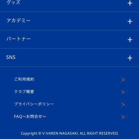
チケット
グッズ
チケット
選手プロフィール
Revive Team
フォトギャラリー
シーズンシート
オンラインショップ
アカデミー
イベント
スタッフプロフィール
スタジアムへのアクセス
スタジアムグルメ
V-LOVERS（ファンクラブ）
2026-27ユニフォーム
メディア
育成からのお知らせ
パートナー
マスコット紹介
ヴィヴィくんの長崎おもてなしガイド
はじめての観戦ガイド
プレイヤーズスイート
店舗情報
グッズ
アカデミー
チームスケジュール
V-EXPRESS
パートナー企業一覧
SNS
（ユニフォーム入場）
ホームタウン
U-18
クラブハウス（練習場）
パートナー募集
公式Twitter
ご利用規約
アカデミー
U-15
応援メディア
法人限定 VIP BOX
ヴィヴィくんインスタグラム
クラブ概要
スクール
U-12
メディア出演情報
プライバシーポリシー
公式LINE＠
スクール
FAQ〜お問合せ〜
平和祈念活動
Youtube公式チャンネル
ホームタウン活動
Copyright © V-VAREN NAGASAKI. ALL RIGHT RESERVED.