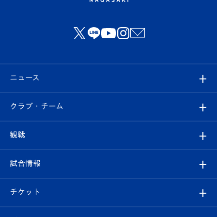
ニュース
すべて
クラブ・チーム
トップチーム
クラブプロフィール
観戦
クラブ
フィロソフィー
観戦ルール
試合情報
試合情報
クラブ概要
観戦ツアー
試合日程/結果
チケット
ファンクラブ
エンブレム紹介
はじめての観戦ガイド
順位表