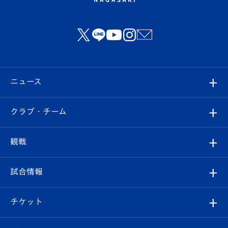
ニュース
すべて
クラブ・チーム
トップチーム
クラブプロフィール
観戦
クラブ
フィロソフィー
観戦ルール
試合情報
試合情報
クラブ概要
観戦ツアー
試合日程/結果
チケット
ファンクラブ
エンブレム紹介
はじめての観戦ガイド
順位表