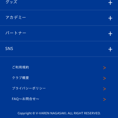
チケット
グッズ
チケット
選手プロフィール
Revive Team
フォトギャラリー
シーズンシート
オンラインショップ
アカデミー
イベント
スタッフプロフィール
スタジアムへのアクセス
スタジアムグルメ
V-LOVERS（ファンクラブ）
2026-27ユニフォーム
メディア
育成からのお知らせ
パートナー
マスコット紹介
ヴィヴィくんの長崎おもてなしガイド
はじめての観戦ガイド
プレイヤーズスイート
店舗情報
グッズ
アカデミー
チームスケジュール
V-EXPRESS
パートナー企業一覧
SNS
（ユニフォーム入場）
ホームタウン
U-18
クラブハウス（練習場）
パートナー募集
公式Twitter
ご利用規約
アカデミー
U-15
応援メディア
法人限定 VIP BOX
ヴィヴィくんインスタグラム
クラブ概要
スクール
U-12
メディア出演情報
プライバシーポリシー
公式LINE＠
スクール
FAQ〜お問合せ〜
平和祈念活動
Youtube公式チャンネル
ホームタウン活動
Copyright © V-VAREN NAGASAKI. ALL RIGHT RESERVED.