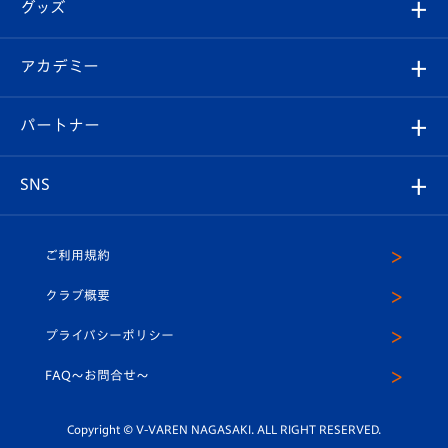
チケット
グッズ
チケット
選手プロフィール
Revive Team
フォトギャラリー
シーズンシート
オンラインショップ
アカデミー
イベント
スタッフプロフィール
スタジアムへのアクセス
スタジアムグルメ
V-LOVERS（ファンクラブ）
2026-27ユニフォーム
メディア
育成からのお知らせ
パートナー
マスコット紹介
ヴィヴィくんの長崎おもてなしガイド
はじめての観戦ガイド
プレイヤーズスイート
店舗情報
グッズ
アカデミー
チームスケジュール
V-EXPRESS
パートナー企業一覧
SNS
（ユニフォーム入場）
ホームタウン
U-18
クラブハウス（練習場）
パートナー募集
公式Twitter
ご利用規約
アカデミー
U-15
応援メディア
法人限定 VIP BOX
ヴィヴィくんインスタグラム
クラブ概要
スクール
U-12
メディア出演情報
プライバシーポリシー
公式LINE＠
スクール
FAQ〜お問合せ〜
平和祈念活動
Youtube公式チャンネル
ホームタウン活動
Copyright © V-VAREN NAGASAKI. ALL RIGHT RESERVED.