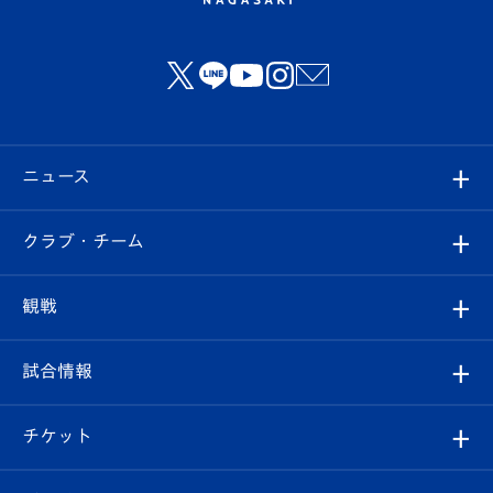
ニュース
すべて
クラブ・チーム
トップチーム
クラブプロフィール
観戦
クラブ
フィロソフィー
観戦ルール
試合情報
試合情報
クラブ概要
観戦ツアー
試合日程/結果
チケット
ファンクラブ
エンブレム紹介
はじめての観戦ガイド
順位表