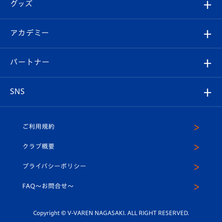
チケット
グッズ
チケット
選手プロフィール
Revive Team
フォトギャラリー
シーズンシート
オンラインショップ
アカデミー
イベント
スタッフプロフィール
スタジアムへのアクセス
スタジアムグルメ
V-LOVERS（ファンクラブ）
2026-27ユニフォーム
メディア
育成からのお知らせ
パートナー
マスコット紹介
ヴィヴィくんの長崎おもてなしガイド
はじめての観戦ガイド
プレイヤーズスイート
店舗情報
グッズ
アカデミー
チームスケジュール
V-EXPRESS
パートナー企業一覧
SNS
（ユニフォーム入場）
ホームタウン
U-18
クラブハウス（練習場）
パートナー募集
公式Twitter
ご利用規約
アカデミー
U-15
応援メディア
法人限定 VIP BOX
ヴィヴィくんインスタグラム
クラブ概要
スクール
U-12
メディア出演情報
プライバシーポリシー
公式LINE＠
スクール
FAQ〜お問合せ〜
平和祈念活動
Youtube公式チャンネル
ホームタウン活動
Copyright © V-VAREN NAGASAKI. ALL RIGHT RESERVED.