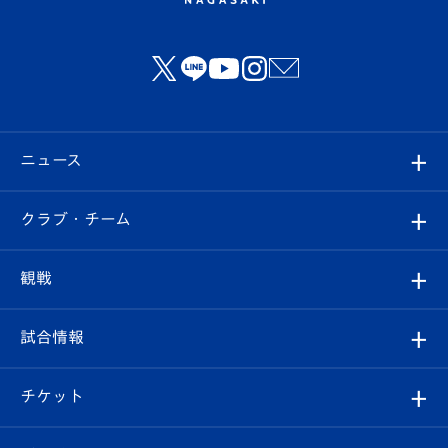
ニュース
すべて
クラブ・チーム
トップチーム
クラブプロフィール
観戦
クラブ
フィロソフィー
観戦ルール
試合情報
試合情報
クラブ概要
観戦ツアー
試合日程/結果
チケット
ファンクラブ
エンブレム紹介
はじめての観戦ガイド
順位表