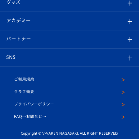
チケット
グッズ
チケット
選手プロフィール
Revive Team
フォトギャラリー
シーズンシート
オンラインショップ
アカデミー
イベント
スタッフプロフィール
スタジアムへのアクセス
スタジアムグルメ
V-LOVERS（ファンクラブ）
2026-27ユニフォーム
メディア
育成からのお知らせ
パートナー
マスコット紹介
ヴィヴィくんの長崎おもてなしガイド
はじめての観戦ガイド
プレイヤーズスイート
店舗情報
グッズ
アカデミー
チームスケジュール
V-EXPRESS
パートナー企業一覧
SNS
（ユニフォーム入場）
ホームタウン
U-18
クラブハウス（練習場）
パートナー募集
公式Twitter
ご利用規約
アカデミー
U-15
応援メディア
法人限定 VIP BOX
ヴィヴィくんインスタグラム
クラブ概要
スクール
U-12
メディア出演情報
プライバシーポリシー
公式LINE＠
スクール
FAQ〜お問合せ〜
平和祈念活動
Youtube公式チャンネル
ホームタウン活動
Copyright © V-VAREN NAGASAKI. ALL RIGHT RESERVED.