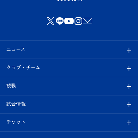
ニュース
すべて
クラブ・チーム
トップチーム
クラブプロフィール
観戦
クラブ
フィロソフィー
観戦ルール
試合情報
試合情報
クラブ概要
観戦ツアー
試合日程/結果
チケット
ファンクラブ
エンブレム紹介
はじめての観戦ガイド
順位表