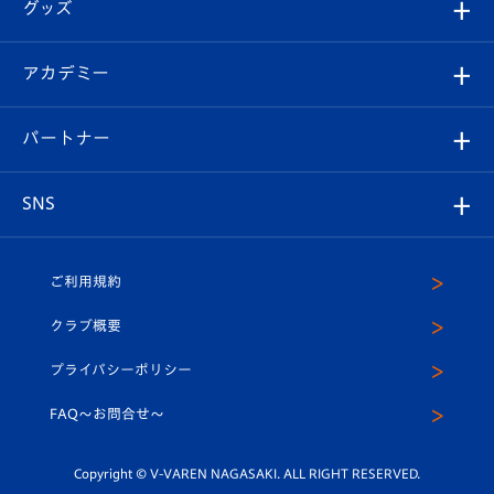
チケット
グッズ
チケット
選手プロフィール
Revive Team
フォトギャラリー
シーズンシート
オンラインショップ
アカデミー
イベント
スタッフプロフィール
スタジアムへのアクセス
スタジアムグルメ
V-LOVERS（ファンクラブ）
2026-27ユニフォーム
メディア
育成からのお知らせ
パートナー
マスコット紹介
ヴィヴィくんの長崎おもてなしガイド
はじめての観戦ガイド
プレイヤーズスイート
店舗情報
グッズ
アカデミー
チームスケジュール
V-EXPRESS
パートナー企業一覧
SNS
（ユニフォーム入場）
ホームタウン
U-18
クラブハウス（練習場）
パートナー募集
公式Twitter
ご利用規約
アカデミー
U-15
応援メディア
法人限定 VIP BOX
ヴィヴィくんインスタグラム
クラブ概要
スクール
U-12
メディア出演情報
プライバシーポリシー
公式LINE＠
スクール
FAQ〜お問合せ〜
平和祈念活動
Youtube公式チャンネル
ホームタウン活動
Copyright © V-VAREN NAGASAKI. ALL RIGHT RESERVED.