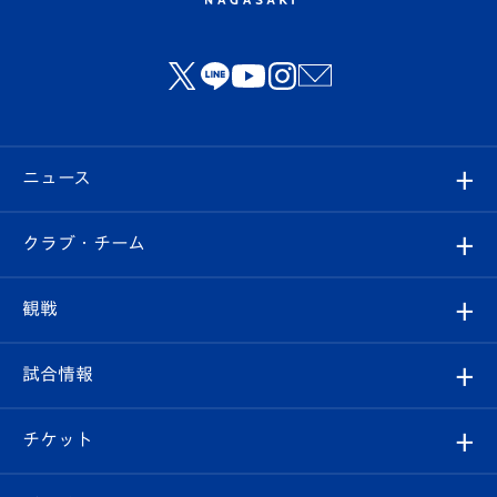
ニュース
すべて
クラブ・チーム
トップチーム
クラブプロフィール
観戦
クラブ
フィロソフィー
観戦ルール
試合情報
試合情報
クラブ概要
観戦ツアー
試合日程/結果
チケット
ファンクラブ
エンブレム紹介
はじめての観戦ガイド
順位表