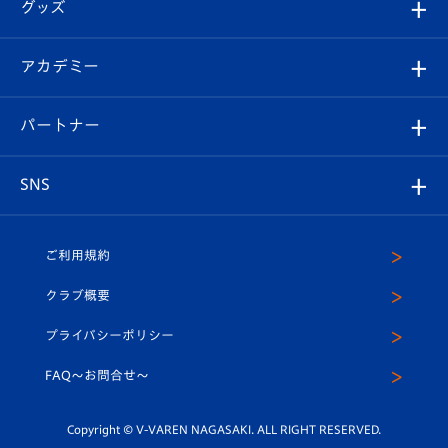
チケット
グッズ
チケット
選手プロフィール
Revive Team
フォトギャラリー
シーズンシート
オンラインショップ
アカデミー
イベント
スタッフプロフィール
スタジアムへのアクセス
スタジアムグルメ
V-LOVERS（ファンクラブ）
2026-27ユニフォーム
メディア
育成からのお知らせ
パートナー
マスコット紹介
ヴィヴィくんの長崎おもてなしガイド
はじめての観戦ガイド
プレイヤーズスイート
店舗情報
グッズ
アカデミー
チームスケジュール
V-EXPRESS
パートナー企業一覧
SNS
（ユニフォーム入場）
ホームタウン
U-18
クラブハウス（練習場）
パートナー募集
公式Twitter
ご利用規約
アカデミー
U-15
応援メディア
法人限定 VIP BOX
ヴィヴィくんインスタグラム
クラブ概要
スクール
U-12
メディア出演情報
プライバシーポリシー
公式LINE＠
スクール
FAQ〜お問合せ〜
平和祈念活動
Youtube公式チャンネル
ホームタウン活動
Copyright © V-VAREN NAGASAKI. ALL RIGHT RESERVED.