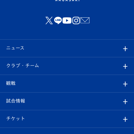
ニュース
すべて
クラブ・チーム
トップチーム
クラブプロフィール
観戦
クラブ
フィロソフィー
観戦ルール
試合情報
試合情報
クラブ概要
観戦ツアー
試合日程/結果
チケット
ファンクラブ
エンブレム紹介
はじめての観戦ガイド
順位表