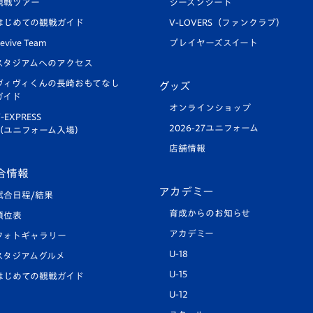
観戦ツアー
シーズンシート
はじめての観戦ガイド
V-LOVERS（ファンクラブ）
evive Team
プレイヤーズスイート
スタジアムへのアクセス
ヴィヴィくんの長崎おもてなし
グッズ
ガイド
オンラインショップ
-EXPRESS
2026-27ユニフォーム
（ユニフォーム入場）
店舗情報
合情報
アカデミー
試合日程/結果
育成からのお知らせ
順位表
アカデミー
フォトギャラリー
U-18
スタジアムグルメ
U-15
はじめての観戦ガイド
U-12