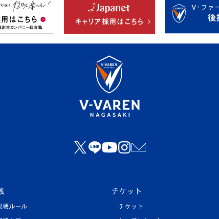
戦
チケット
観戦ルール
チケット