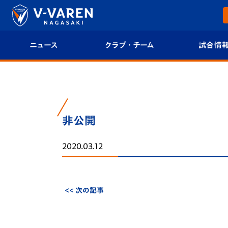
ニュース
クラブ・チーム
試合情
すべて
クラブプロフィール
試合日程/結果
トップチーム
フィロソフィー
試合情報
非公開
クラブ
クラブ概要
順位表
2020.03.12
試合情報
エンブレム紹介
U-21 Jリーグ
ファンクラブ
選手プロフィール
フォトギャラ
<< 次の記事
チケット
スタッフプロフィール
スタジアムグ