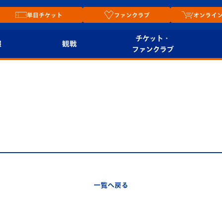
単日チケット
ファンクラブ
オンライ
チケット・
報
観戦
ファンクラブ
観戦ルール
チケット
オンラ
はじめての観戦ガイ
シーズンシート
2026
ド
ム
プレイヤーズスイート
Revive Team
店舗情
関連
V-LOVERS（ファン
スタジアムへのアク
クラブ）
セス
リー
一覧へ戻る
ヴィヴィくんの長崎
ルメ
おもてなしガイド