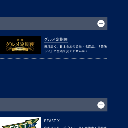
グルメ定期便
毎月届く、日本各地の名物・名産品。「美味
しい」で生活を変えませんか？
BEAST X
麻雀プロリーグ「Mリーグ」参戦中！最新情