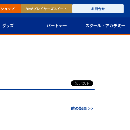
ン
ショップ
プレイヤーズ
スイート
お問合せ
グッズ
パートナー
スクール・
アカデミー
インショップ
パートナー企業一覧
アカデミー
-27ユニフォー
パートナー募集
U-18
法人限定 VIP BOX
U-15
報
U-12
スクール
前の記事 >>