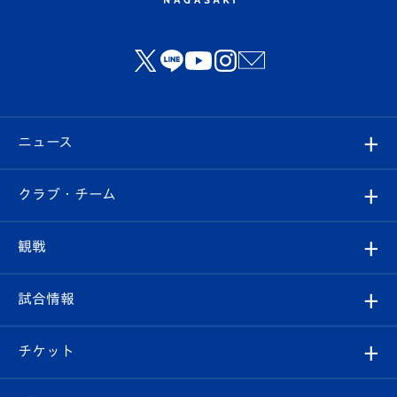
ニュース
すべて
クラブ・チーム
トップチーム
クラブプロフィール
観戦
クラブ
フィロソフィー
観戦ルール
試合情報
試合情報
クラブ概要
観戦ツアー
試合日程/結果
チケット
ファンクラブ
エンブレム紹介
はじめての観戦ガイド
順位表