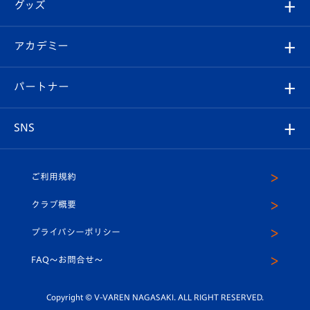
チケット
グッズ
チケット
選手プロフィール
Revive Team
フォトギャラリー
シーズンシート
オンラインショップ
アカデミー
イベント
スタッフプロフィール
スタジアムへのアクセス
スタジアムグルメ
V-LOVERS（ファンクラブ）
2026-27ユニフォーム
メディア
育成からのお知らせ
パートナー
マスコット紹介
ヴィヴィくんの長崎おもてなしガイド
はじめての観戦ガイド
プレイヤーズスイート
店舗情報
グッズ
アカデミー
チームスケジュール
V-EXPRESS
パートナー企業一覧
SNS
（ユニフォーム入場）
ホームタウン
U-18
クラブハウス（練習場）
パートナー募集
公式Twitter
ご利用規約
アカデミー
U-15
応援メディア
法人限定 VIP BOX
ヴィヴィくんインスタグラム
クラブ概要
スクール
U-12
メディア出演情報
プライバシーポリシー
公式LINE＠
スクール
FAQ〜お問合せ〜
平和祈念活動
Youtube公式チャンネル
ホームタウン活動
Copyright © V-VAREN NAGASAKI. ALL RIGHT RESERVED.