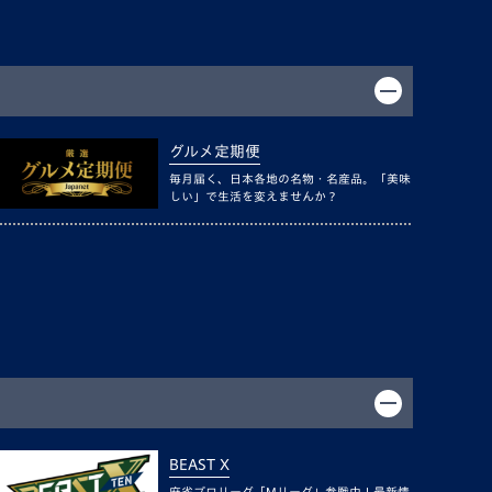
グルメ定期便
毎月届く、日本各地の名物・名産品。「美味
しい」で生活を変えませんか？
BEAST X
麻雀プロリーグ「Mリーグ」参戦中！最新情