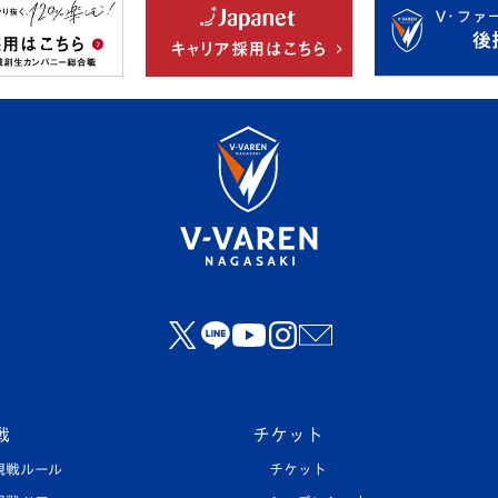
戦
チケット
観戦ルール
チケット