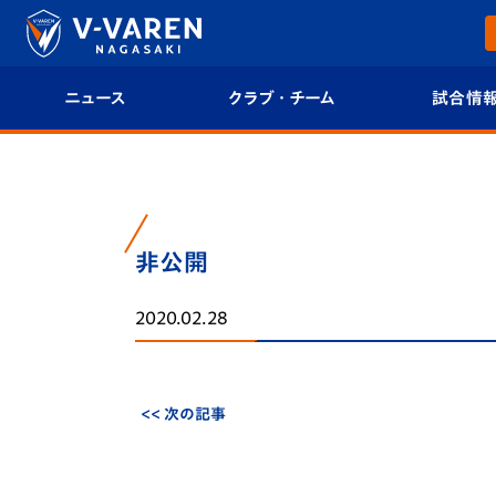
ニュース
クラブ・チーム
試合情
すべて
クラブプロフィール
試合日程/結果
トップチーム
フィロソフィー
試合情報
非公開
クラブ
クラブ概要
順位表
2020.02.28
試合情報
エンブレム紹介
U-21 Jリーグ
ファンクラブ
選手プロフィール
フォトギャラ
<< 次の記事
チケット
スタッフプロフィール
スタジアムグ