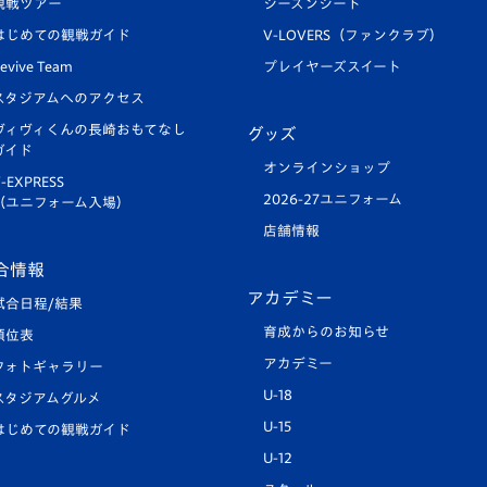
観戦ツアー
シーズンシート
はじめての観戦ガイド
V-LOVERS（ファンクラブ）
evive Team
プレイヤーズスイート
スタジアムへのアクセス
ヴィヴィくんの長崎おもてなし
グッズ
ガイド
オンラインショップ
-EXPRESS
2026-27ユニフォーム
（ユニフォーム入場）
店舗情報
合情報
アカデミー
試合日程/結果
育成からのお知らせ
順位表
アカデミー
フォトギャラリー
U-18
スタジアムグルメ
U-15
はじめての観戦ガイド
U-12