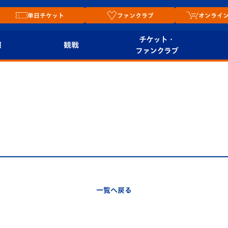
単日チケット
ファンクラブ
オンライ
チケット・
報
観戦
ファンクラブ
観戦ルール
チケット
オンラ
はじめての観戦ガイ
シーズンシート
2026
ド
ム
プレイヤーズスイート
Revive Team
店舗情
関連
V-LOVERS（ファン
スタジアムへのアク
クラブ）
セス
リー
一覧へ戻る
ヴィヴィくんの長崎
ルメ
おもてなしガイド