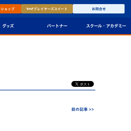
ン
ショップ
プレイヤーズ
スイート
お問合せ
グッズ
パートナー
スクール・
アカデミー
インショップ
パートナー企業一覧
アカデミー
-27ユニフォー
パートナー募集
U-18
法人限定 VIP BOX
U-15
報
U-12
スクール
前の記事 >>