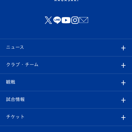
ニュース
すべて
クラブ・チーム
トップチーム
クラブプロフィール
観戦
クラブ
フィロソフィー
観戦ルール
試合情報
試合情報
クラブ概要
観戦ツアー
試合日程/結果
チケット
ファンクラブ
エンブレム紹介
はじめての観戦ガイド
順位表