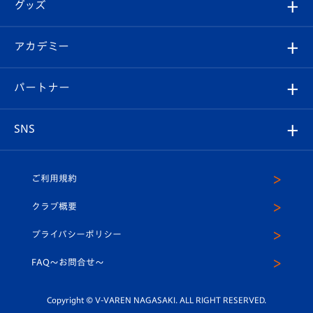
チケット
グッズ
チケット
選手プロフィール
Revive Team
フォトギャラリー
シーズンシート
オンラインショップ
アカデミー
イベント
スタッフプロフィール
スタジアムへのアクセス
スタジアムグルメ
V-LOVERS（ファンクラブ）
2026-27ユニフォーム
メディア
育成からのお知らせ
パートナー
マスコット紹介
ヴィヴィくんの長崎おもてなしガイド
はじめての観戦ガイド
プレイヤーズスイート
店舗情報
グッズ
アカデミー
チームスケジュール
V-EXPRESS
パートナー企業一覧
SNS
（ユニフォーム入場）
ホームタウン
U-18
クラブハウス（練習場）
パートナー募集
公式Twitter
ご利用規約
アカデミー
U-15
応援メディア
法人限定 VIP BOX
ヴィヴィくんインスタグラム
クラブ概要
スクール
U-12
メディア出演情報
プライバシーポリシー
公式LINE＠
スクール
FAQ〜お問合せ〜
平和祈念活動
Youtube公式チャンネル
ホームタウン活動
Copyright © V-VAREN NAGASAKI. ALL RIGHT RESERVED.