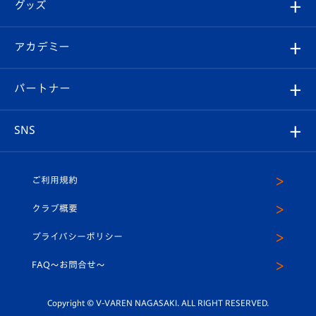
チケット
グッズ
チケット
選手プロフィール
Revive Team
フォトギャラリー
シーズンシート
オンラインショップ
アカデミー
イベント
スタッフプロフィール
スタジアムへのアクセス
スタジアムグルメ
V-LOVERS（ファンクラブ）
2026-27ユニフォーム
メディア
育成からのお知らせ
パートナー
マスコット紹介
ヴィヴィくんの長崎おもてなしガイド
はじめての観戦ガイド
プレイヤーズスイート
店舗情報
グッズ
アカデミー
チームスケジュール
V-EXPRESS
パートナー企業一覧
SNS
（ユニフォーム入場）
ホームタウン
U-18
クラブハウス（練習場）
パートナー募集
公式Twitter
ご利用規約
アカデミー
U-15
応援メディア
法人限定 VIP BOX
ヴィヴィくんインスタグラム
クラブ概要
スクール
U-12
メディア出演情報
プライバシーポリシー
公式LINE＠
スクール
FAQ〜お問合せ〜
平和祈念活動
Youtube公式チャンネル
ホームタウン活動
Copyright © V-VAREN NAGASAKI. ALL RIGHT RESERVED.