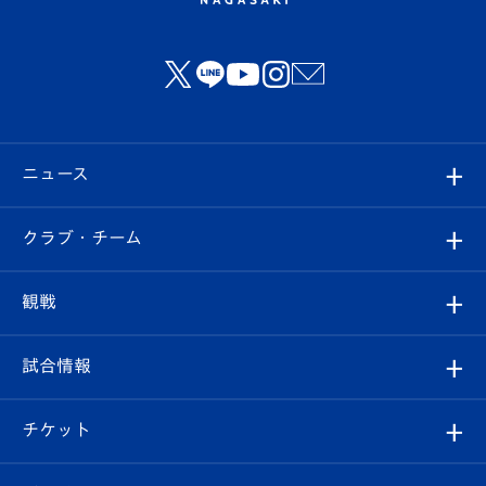
ニュース
すべて
クラブ・チーム
トップチーム
クラブプロフィール
観戦
クラブ
フィロソフィー
観戦ルール
試合情報
試合情報
クラブ概要
観戦ツアー
試合日程/結果
チケット
ファンクラブ
エンブレム紹介
はじめての観戦ガイド
順位表