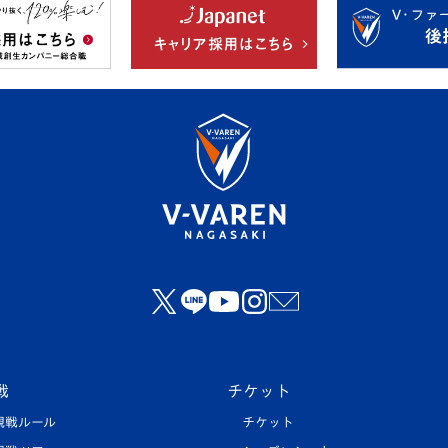
戦
チケット
観戦ルール
チケット