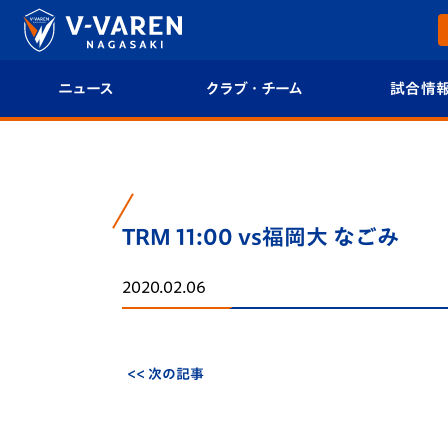
ニュース
クラブ・チーム
試合情
すべて
クラブプロフィール
試合日程/結果
トップチーム
フィロソフィー
試合情報
TRM 11:00 vs福岡大 なごみ
クラブ
クラブ概要
順位表
2020.02.06
試合情報
エンブレム紹介
U-21 Jリーグ
ファンクラブ
選手プロフィール
フォトギャラ
<< 次の記事
チケット
スタッフプロフィール
スタジアムグ