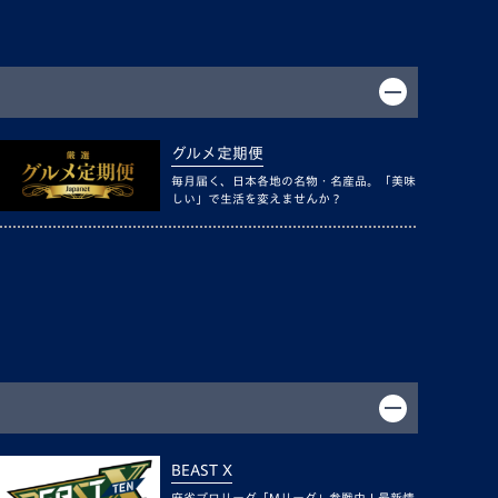
グルメ定期便
毎月届く、日本各地の名物・名産品。「美味
しい」で生活を変えませんか？
BEAST X
麻雀プロリーグ「Mリーグ」参戦中！最新情