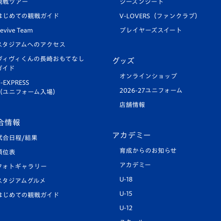
観戦ツアー
シーズンシート
はじめての観戦ガイド
V-LOVERS（ファンクラブ）
evive Team
プレイヤーズスイート
スタジアムへのアクセス
ヴィヴィくんの長崎おもてなし
グッズ
ガイド
オンラインショップ
-EXPRESS
2026-27ユニフォーム
（ユニフォーム入場）
店舗情報
合情報
アカデミー
試合日程/結果
育成からのお知らせ
順位表
アカデミー
フォトギャラリー
U-18
スタジアムグルメ
U-15
はじめての観戦ガイド
U-12