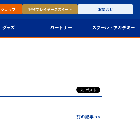
ン
ショップ
プレイヤーズ
スイート
お問合せ
グッズ
パートナー
スクール・
アカデミー
インショップ
パートナー企業一覧
アカデミー
-27ユニフォー
パートナー募集
U-18
法人限定 VIP BOX
U-15
報
U-12
スクール
前の記事 >>