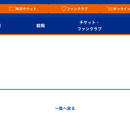
単日チケット
ファンクラブ
オンライ
チケット・
報
観戦
ファンクラブ
観戦ルール
チケット
オンラ
はじめての観戦ガイ
シーズンシート
2026
ド
ム
プレイヤーズスイート
Revive Team
店舗情
関連
V-LOVERS（ファン
スタジアムへのアク
クラブ）
セス
リー
一覧へ戻る
ヴィヴィくんの長崎
ルメ
おもてなしガイド