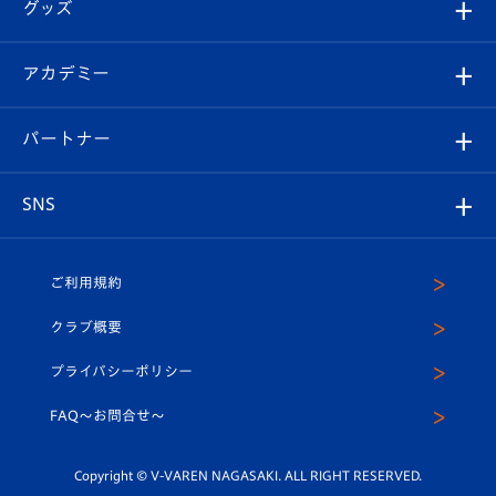
チケット
グッズ
チケット
選手プロフィール
Revive Team
フォトギャラリー
シーズンシート
オンラインショップ
アカデミー
イベント
スタッフプロフィール
スタジアムへのアクセス
スタジアムグルメ
V-LOVERS（ファンクラブ）
2026-27ユニフォーム
メディア
育成からのお知らせ
パートナー
マスコット紹介
ヴィヴィくんの長崎おもてなしガイド
はじめての観戦ガイド
プレイヤーズスイート
店舗情報
グッズ
アカデミー
チームスケジュール
V-EXPRESS
パートナー企業一覧
SNS
（ユニフォーム入場）
ホームタウン
U-18
クラブハウス（練習場）
パートナー募集
公式Twitter
ご利用規約
アカデミー
U-15
応援メディア
法人限定 VIP BOX
ヴィヴィくんインスタグラム
クラブ概要
スクール
U-12
メディア出演情報
プライバシーポリシー
公式LINE＠
スクール
FAQ〜お問合せ〜
平和祈念活動
Youtube公式チャンネル
ホームタウン活動
Copyright © V-VAREN NAGASAKI. ALL RIGHT RESERVED.