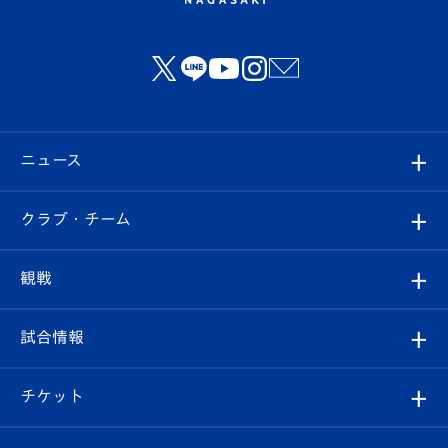
ニュース
すべて
クラブ・チーム
トップチーム
クラブプロフィール
観戦
クラブ
フィロソフィー
観戦ルール
試合情報
試合情報
クラブ概要
観戦ツアー
試合日程/結果
チケット
ファンクラブ
エンブレム紹介
はじめての観戦ガイド
順位表