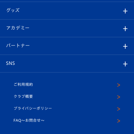
エンブレム紹介
はじめての観戦ガイド
順位表
チケット
グッズ
チケット
選手プロフィール
Revive Team
フォトギャラリー
シーズンシート
オンラインショップ
アカデミー
イベント
スタッフプロフィール
スタジアムへのアクセス
スタジアムグルメ
V-LOVERS（ファンクラブ）
2026-27ユニフォーム
メディア
育成からのお知らせ
パートナー
マスコット紹介
ヴィヴィくんの長崎おもてなしガイド
はじめての観戦ガイド
プレイヤーズスイート
店舗情報
グッズ
アカデミー
チームスケジュール
V-EXPRESS
パートナー企業一覧
SNS
（ユニフォーム入場）
ホームタウン
U-18
クラブハウス（練習場）
パートナー募集
公式Twitter
ご利用規約
アカデミー
U-15
応援メディア
法人限定 VIP BOX
ヴィヴィくんインスタグラム
クラブ概要
スクール
U-12
メディア出演情報
プライバシーポリシー
公式LINE＠
スクール
FAQ〜お問合せ〜
平和祈念活動
Youtube公式チャンネル