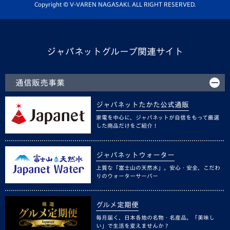
ホームタウン活動
Copyright © V-VAREN NAGASAKI. ALL RIGHT RESERVED.
ジャパネットグループ関連サイト
通信販売事業
ジャパネットたかた公式通販
家電を中心に、ジャパネットが自信をもって厳選
した商品だけをご紹介！
ジャパネットウォーター
上質な「富士山の天然水」。安心・安全、こだわ
りのウォーターサーバー
グルメ定期便
毎月届く、日本各地の名物・名産品。「美味し
い」で生活を変えませんか？