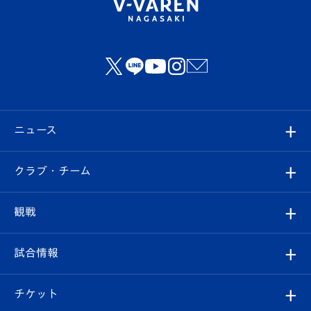
ニュース
すべて
クラブ・チーム
トップチーム
クラブプロフィール
観戦
クラブ
フィロソフィー
観戦ルール
試合情報
試合情報
クラブ概要
観戦ツアー
試合日程/結果
チケット
ファンクラブ