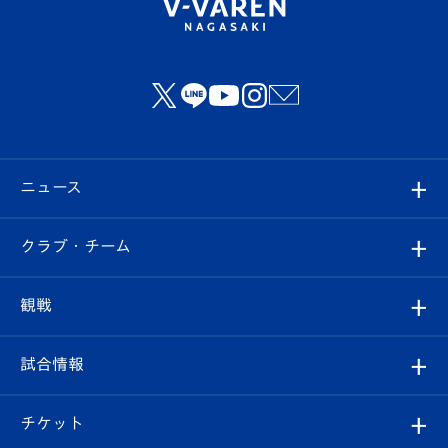
ニュース
すべて
クラブ・チーム
トップチーム
クラブプロフィール
観戦
クラブ
フィロソフィー
観戦ルール
試合情報
試合情報
クラブ概要
観戦ツアー
試合日程/結果
チケット
ファンクラブ