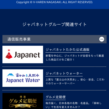
ホームタウン活動
Copyright © V-VAREN NAGASAKI. ALL RIGHT RESERVED.
ジャパネットグループ関連サイト
通信販売事業
ジャパネットたかた公式通販
家電を中心に、ジャパネットが自信をもって厳選
した商品だけをご紹介！
ジャパネットウォーター
上質な「富士山の天然水」。安心・安全、こだわ
りのウォーターサーバー
グルメ定期便
毎月届く、日本各地の名物・名産品。「美味し
い」で生活を変えませんか？