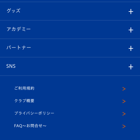
エンブレム紹介
はじめての観戦ガイド
順位表
チケット
グッズ
チケット
選手プロフィール
Revive Team
フォトギャラリー
シーズンシート
オンラインショップ
アカデミー
イベント
スタッフプロフィール
スタジアムへのアクセス
スタジアムグルメ
V-LOVERS（ファンクラブ）
2026-27ユニフォーム
メディア
育成からのお知らせ
パートナー
マスコット紹介
ヴィヴィくんの長崎おもてなしガイド
はじめての観戦ガイド
プレイヤーズスイート
店舗情報
グッズ
アカデミー
チームスケジュール
V-EXPRESS
パートナー企業一覧
SNS
（ユニフォーム入場）
ホームタウン
U-18
クラブハウス（練習場）
パートナー募集
公式Twitter
ご利用規約
アカデミー
U-15
応援メディア
法人限定 VIP BOX
ヴィヴィくんインスタグラム
クラブ概要
スクール
U-12
メディア出演情報
プライバシーポリシー
公式LINE＠
スクール
FAQ〜お問合せ〜
平和祈念活動
Youtube公式チャンネル