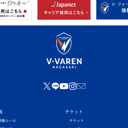
戦
チケット
観戦ルール
チケット