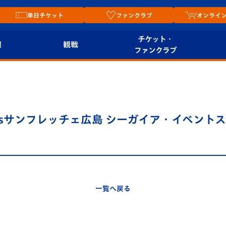
単日チケット
ファンクラブ
オンライ
チケット・
報
観戦
ファンクラブ
観戦ルール
チケット
オンラ
はじめての観戦ガイ
シーズンシート
2026
ド
ム
00 vsサンフレッチェ広島 シーガイア・イベント
プレイヤーズスイート
Revive Team
店舗情
関連
V-LOVERS（ファン
スタジアムへのアク
クラブ）
セス
リー
一覧へ戻る
ヴィヴィくんの長崎
ルメ
おもてなしガイド