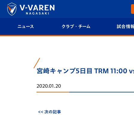
ニュース
クラブ・チーム
試合情
すべて
クラブプロフィール
試合日程/結果
トップチーム
フィロソフィー
試合情報
宮崎キャンプ5日目 TRM 11:
クラブ
クラブ概要
順位表
2020.01.20
試合情報
エンブレム紹介
U-21 Jリーグ
ファンクラブ
選手プロフィール
フォトギャラ
<< 次の記事
チケット
スタッフプロフィール
スタジアムグ