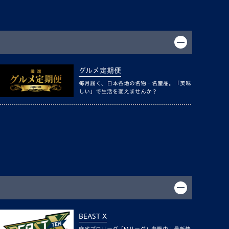
グルメ定期便
毎月届く、日本各地の名物・名産品。「美味
しい」で生活を変えませんか？
BEAST X
麻雀プロリーグ「Mリーグ」参戦中！最新情