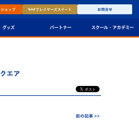
ン
ショップ
プレイヤーズ
スイート
お問合せ
グッズ
パートナー
スクール・
アカデミー
インショップ
パートナー企業一覧
アカデミー
-27ユニフォー
パートナー募集
U-18
スクエア
法人限定 VIP BOX
U-15
報
U-12
スクール
前の記事 >>