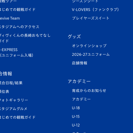
観戦ツアー
シーズンシート
はじめての観戦ガイド
V-LOVERS（ファンクラブ）
evive Team
プレイヤーズスイート
スタジアムへのアクセス
ヴィヴィくんの長崎おもてなし
グッズ
ガイド
オンラインショップ
-EXPRESS
2026-27ユニフォーム
（ユニフォーム入場）
店舗情報
合情報
アカデミー
試合日程/結果
育成からのお知らせ
順位表
アカデミー
フォトギャラリー
U-18
スタジアムグルメ
U-15
はじめての観戦ガイド
U-12