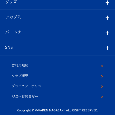
チケット
グッズ
チケット
選手プロフィール
Revive Team
フォトギャラリー
シーズンシート
オンラインショップ
アカデミー
イベント
スタッフプロフィール
スタジアムへのアクセス
スタジアムグルメ
V-LOVERS（ファンクラブ）
2026-27ユニフォーム
メディア
育成からのお知らせ
パートナー
マスコット紹介
ヴィヴィくんの長崎おもてなしガイド
はじめての観戦ガイド
プレイヤーズスイート
店舗情報
グッズ
アカデミー
チームスケジュール
V-EXPRESS
パートナー企業一覧
SNS
（ユニフォーム入場）
ホームタウン
U-18
クラブハウス（練習場）
パートナー募集
公式Twitter
ご利用規約
アカデミー
U-15
応援メディア
法人限定 VIP BOX
ヴィヴィくんインスタグラム
クラブ概要
スクール
U-12
メディア出演情報
プライバシーポリシー
公式LINE＠
スクール
FAQ〜お問合せ〜
平和祈念活動
Youtube公式チャンネル
ホームタウン活動
Copyright © V-VAREN NAGASAKI. ALL RIGHT RESERVED.