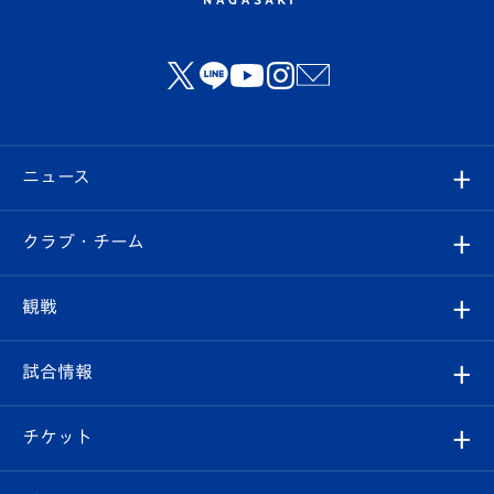
ニュース
すべて
クラブ・チーム
トップチーム
クラブプロフィール
観戦
クラブ
フィロソフィー
観戦ルール
試合情報
試合情報
クラブ概要
観戦ツアー
試合日程/結果
チケット
ファンクラブ
エンブレム紹介
はじめての観戦ガイド
順位表