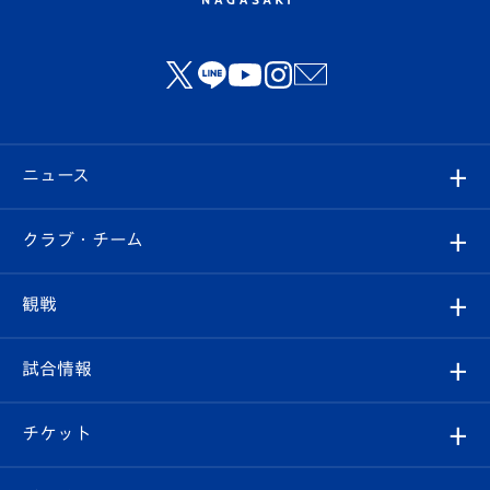
ニュース
すべて
クラブ・チーム
トップチーム
クラブプロフィール
観戦
クラブ
フィロソフィー
観戦ルール
試合情報
試合情報
クラブ概要
観戦ツアー
試合日程/結果
チケット
ファンクラブ
エンブレム紹介
はじめての観戦ガイド
順位表