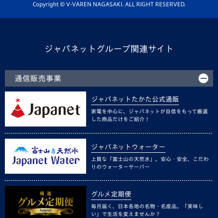
ホームタウン活動
Copyright © V-VAREN NAGASAKI. ALL RIGHT RESERVED.
ジャパネットグループ関連サイト
通信販売事業
ジャパネットたかた公式通販
家電を中心に、ジャパネットが自信をもって厳選
した商品だけをご紹介！
ジャパネットウォーター
上質な「富士山の天然水」。安心・安全、こだわ
りのウォーターサーバー
グルメ定期便
毎月届く、日本各地の名物・名産品。「美味し
い」で生活を変えませんか？