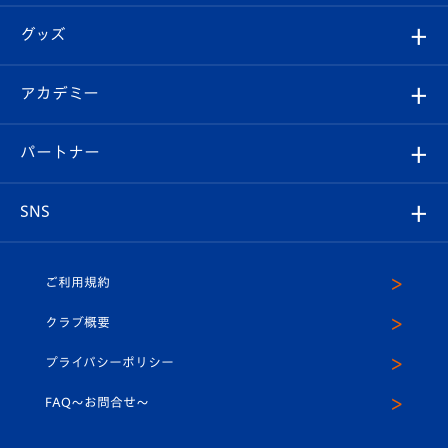
エンブレム紹介
はじめての観戦ガイド
順位表
チケット
グッズ
チケット
選手プロフィール
Revive Team
フォトギャラリー
シーズンシート
オンラインショップ
アカデミー
イベント
スタッフプロフィール
スタジアムへのアクセス
スタジアムグルメ
V-LOVERS（ファンクラブ）
2026-27ユニフォーム
メディア
育成からのお知らせ
パートナー
マスコット紹介
ヴィヴィくんの長崎おもてなしガイド
はじめての観戦ガイド
プレイヤーズスイート
店舗情報
グッズ
アカデミー
チームスケジュール
V-EXPRESS
パートナー企業一覧
SNS
（ユニフォーム入場）
ホームタウン
U-18
クラブハウス（練習場）
パートナー募集
公式Twitter
ご利用規約
アカデミー
U-15
応援メディア
法人限定 VIP BOX
ヴィヴィくんインスタグラム
クラブ概要
スクール
U-12
メディア出演情報
プライバシーポリシー
公式LINE＠
スクール
FAQ〜お問合せ〜
平和祈念活動
Youtube公式チャンネル