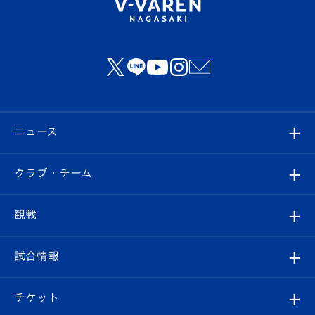
ニュース
すべて
クラブ・チーム
トップチーム
クラブプロフィール
観戦
クラブ
フィロソフィー
観戦ルール
試合情報
試合情報
クラブ概要
観戦ツアー
試合日程/結果
チケット
ファンクラブ