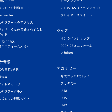
観戦ツアー
シーズンシート
はじめての観戦ガイド
V-LOVERS（ファンクラブ）
evive Team
プレイヤーズスイート
スタジアムへのアクセス
ヴィヴィくんの長崎おもてなし
グッズ
ガイド
オンラインショップ
-EXPRESS
2026-27ユニフォーム
（ユニフォーム入場）
店舗情報
合情報
アカデミー
試合日程/結果
育成からのお知らせ
順位表
アカデミー
フォトギャラリー
U-18
スタジアムグルメ
U-15
はじめての観戦ガイド
U-12