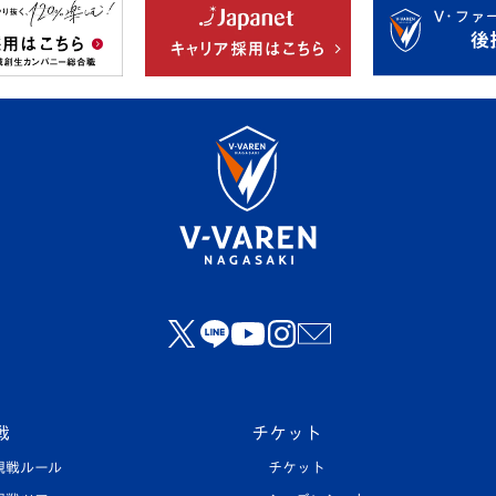
戦
チケット
観戦ルール
チケット