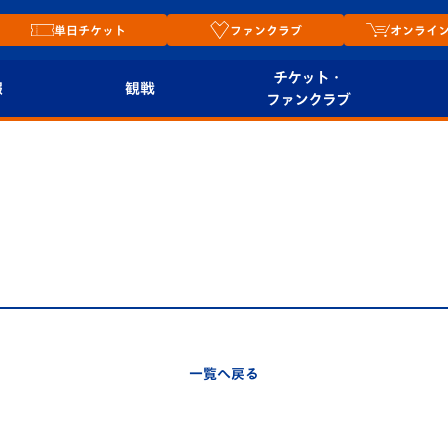
単日チケット
ファンクラブ
オンライ
チケット・
報
観戦
ファンクラブ
観戦ルール
チケット
オンラ
はじめての観戦ガイ
シーズンシート
2026
ド
ム
プレイヤーズスイート
Revive Team
店舗情
関連
V-LOVERS（ファン
スタジアムへのアク
クラブ）
セス
リー
一覧へ戻る
ヴィヴィくんの長崎
ルメ
おもてなしガイド