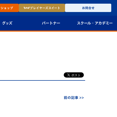
ン
ショップ
プレイヤーズ
スイート
お問合せ
グッズ
パートナー
スクール・
アカデミー
インショップ
パートナー企業一覧
アカデミー
-27ユニフォー
パートナー募集
U-18
法人限定 VIP BOX
U-15
報
U-12
スクール
前の記事 >>