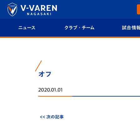
ニュース
クラブ・チーム
試合情
すべて
クラブプロフィール
試合日程/結果
トップチーム
フィロソフィー
試合情報
オフ
クラブ
クラブ概要
順位表
2020.01.01
試合情報
エンブレム紹介
U-21 Jリーグ
ファンクラブ
選手プロフィール
フォトギャラ
<< 次の記事
チケット
スタッフプロフィール
スタジアムグ