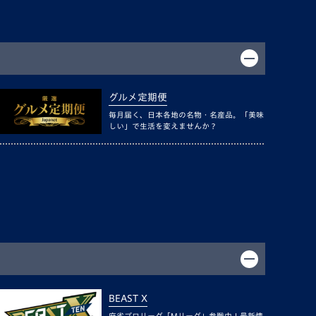
グルメ定期便
毎月届く、日本各地の名物・名産品。「美味
しい」で生活を変えませんか？
BEAST X
麻雀プロリーグ「Mリーグ」参戦中！最新情