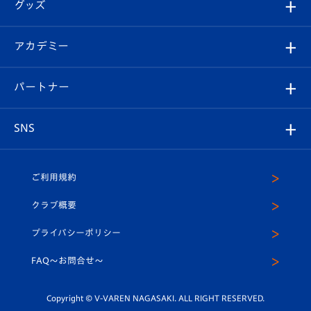
チケット
グッズ
チケット
選手プロフィール
Revive Team
フォトギャラリー
シーズンシート
オンラインショップ
アカデミー
イベント
スタッフプロフィール
スタジアムへのアクセス
スタジアムグルメ
V-LOVERS（ファンクラブ）
2026-27ユニフォーム
メディア
育成からのお知らせ
パートナー
マスコット紹介
ヴィヴィくんの長崎おもてなしガイド
はじめての観戦ガイド
プレイヤーズスイート
店舗情報
グッズ
アカデミー
チームスケジュール
V-EXPRESS
パートナー企業一覧
SNS
（ユニフォーム入場）
ホームタウン
U-18
クラブハウス（練習場）
パートナー募集
公式Twitter
ご利用規約
アカデミー
U-15
応援メディア
法人限定 VIP BOX
ヴィヴィくんインスタグラム
クラブ概要
スクール
U-12
メディア出演情報
プライバシーポリシー
公式LINE＠
スクール
FAQ〜お問合せ〜
平和祈念活動
Youtube公式チャンネル
ホームタウン活動
Copyright © V-VAREN NAGASAKI. ALL RIGHT RESERVED.