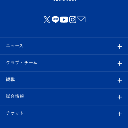
ニュース
すべて
クラブ・チーム
トップチーム
クラブプロフィール
観戦
クラブ
フィロソフィー
観戦ルール
試合情報
試合情報
クラブ概要
観戦ツアー
試合日程/結果
チケット
ファンクラブ
エンブレム紹介
はじめての観戦ガイド
順位表