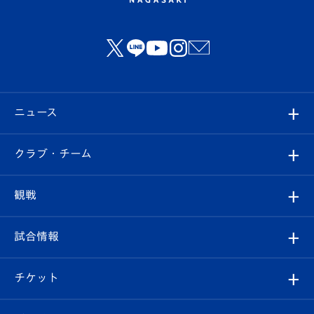
ニュース
すべて
クラブ・チーム
トップチーム
クラブプロフィール
観戦
クラブ
フィロソフィー
観戦ルール
試合情報
試合情報
クラブ概要
観戦ツアー
試合日程/結果
チケット
ファンクラブ
エンブレム紹介
はじめての観戦ガイド
順位表