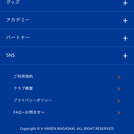
チケット
グッズ
チケット
選手プロフィール
Revive Team
フォトギャラリー
シーズンシート
オンラインショップ
アカデミー
イベント
スタッフプロフィール
スタジアムへのアクセス
スタジアムグルメ
V-LOVERS（ファンクラブ）
2026-27ユニフォーム
メディア
育成からのお知らせ
パートナー
マスコット紹介
ヴィヴィくんの長崎おもてなしガイド
はじめての観戦ガイド
プレイヤーズスイート
店舗情報
グッズ
アカデミー
チームスケジュール
V-EXPRESS
パートナー企業一覧
SNS
（ユニフォーム入場）
ホームタウン
U-18
クラブハウス（練習場）
パートナー募集
公式Twitter
ご利用規約
アカデミー
U-15
応援メディア
法人限定 VIP BOX
ヴィヴィくんインスタグラム
クラブ概要
スクール
U-12
メディア出演情報
プライバシーポリシー
公式LINE＠
スクール
FAQ〜お問合せ〜
平和祈念活動
Youtube公式チャンネル
ホームタウン活動
Copyright © V-VAREN NAGASAKI. ALL RIGHT RESERVED.