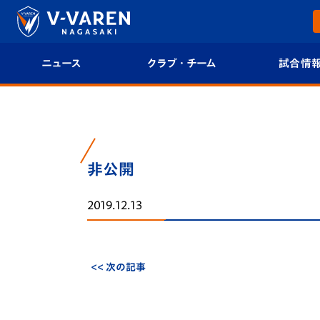
ニュース
クラブ・チーム
試合情
すべて
クラブプロフィール
試合日程/結果
トップチーム
フィロソフィー
試合情報
非公開
クラブ
クラブ概要
順位表
2019.12.13
試合情報
エンブレム紹介
U-21 Jリーグ
ファンクラブ
選手プロフィール
フォトギャラ
<< 次の記事
チケット
スタッフプロフィール
スタジアムグ