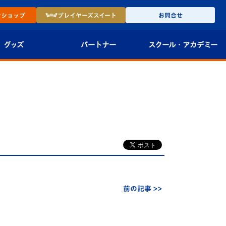
ン
ショップ
プレイヤーズ
スイート
お問合せ
グッズ
パートナー
スクール・
アカデミー
インショップ
パートナー企業一覧
アカデミー
-27ユニフォー
パートナー募集
U-18
法人限定 VIP BOX
U-15
報
U-12
スクール
前の記事 >>