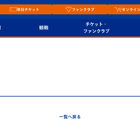
単日チケット
ファンクラブ
オンライ
チケット・
報
観戦
ファンクラブ
観戦ルール
チケット
オンラ
はじめての観戦ガイ
シーズンシート
2026
ド
ム
プレイヤーズスイート
Revive Team
店舗情
関連
V-LOVERS（ファン
スタジアムへのアク
クラブ）
セス
リー
一覧へ戻る
ヴィヴィくんの長崎
ルメ
おもてなしガイド