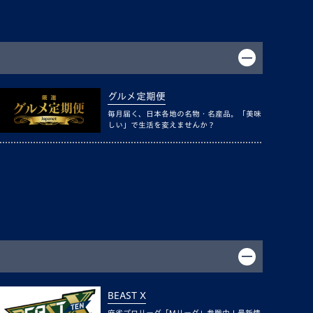
グルメ定期便
毎月届く、日本各地の名物・名産品。「美味
しい」で生活を変えませんか？
BEAST X
麻雀プロリーグ「Mリーグ」参戦中！最新情