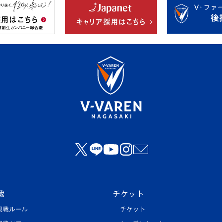
戦
チケット
観戦ルール
チケット