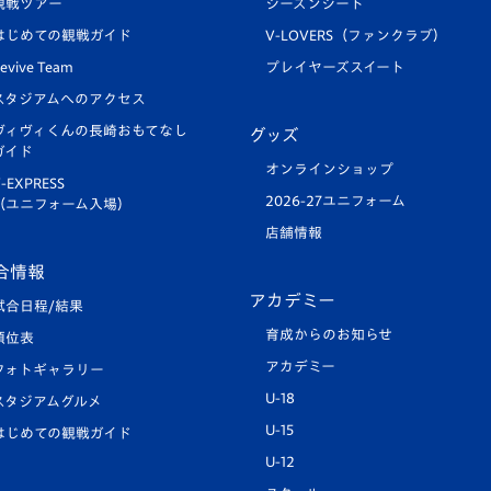
観戦ツアー
シーズンシート
はじめての観戦ガイド
V-LOVERS（ファンクラブ）
evive Team
プレイヤーズスイート
スタジアムへのアクセス
ヴィヴィくんの長崎おもてなし
グッズ
ガイド
オンラインショップ
-EXPRESS
2026-27ユニフォーム
（ユニフォーム入場）
店舗情報
合情報
アカデミー
試合日程/結果
育成からのお知らせ
順位表
アカデミー
フォトギャラリー
U-18
スタジアムグルメ
U-15
はじめての観戦ガイド
U-12