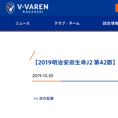
ニュース
クラブ・チーム
試合情
すべて
クラブプロフィール
試合日程/結果
トップチーム
フィロソフィー
試合情報
【2019明治安田生命J2 第42節】
クラブ
クラブ概要
順位表
2019.10.30
試合情報
エンブレム紹介
U-21 Jリーグ
ファンクラブ
選手プロフィール
フォトギャラ
<< 次の記事
チケット
スタッフプロフィール
スタジアムグ