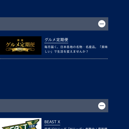
グルメ定期便
毎月届く、日本各地の名物・名産品。「美味
しい」で生活を変えませんか？
BEAST X
麻雀プロリーグ「Mリーグ」参戦中！最新情