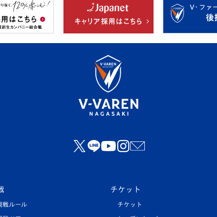
戦
チケット
観戦ルール
チケット