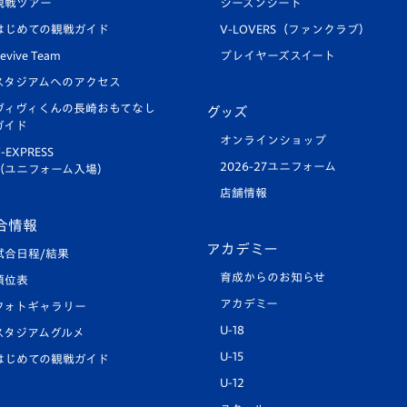
観戦ツアー
シーズンシート
はじめての観戦ガイド
V-LOVERS（ファンクラブ）
evive Team
プレイヤーズスイート
スタジアムへのアクセス
ヴィヴィくんの長崎おもてなし
グッズ
ガイド
オンラインショップ
-EXPRESS
2026-27ユニフォーム
（ユニフォーム入場）
店舗情報
合情報
アカデミー
試合日程/結果
育成からのお知らせ
順位表
アカデミー
フォトギャラリー
U-18
スタジアムグルメ
U-15
はじめての観戦ガイド
U-12