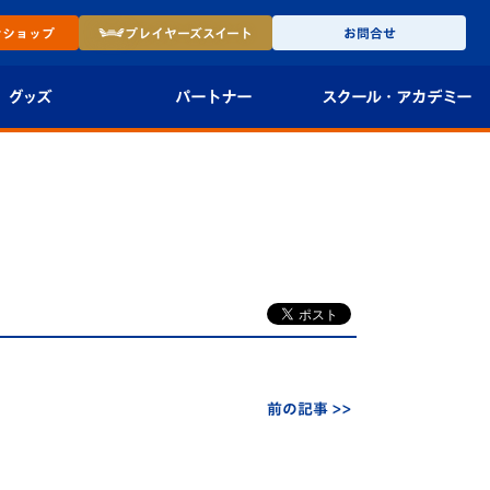
ン
ショップ
プレイヤーズ
スイート
お問合せ
グッズ
パートナー
スクール・
アカデミー
インショップ
パートナー企業一覧
アカデミー
-27ユニフォー
パートナー募集
U-18
法人限定 VIP BOX
U-15
報
U-12
スクール
前の記事 >>