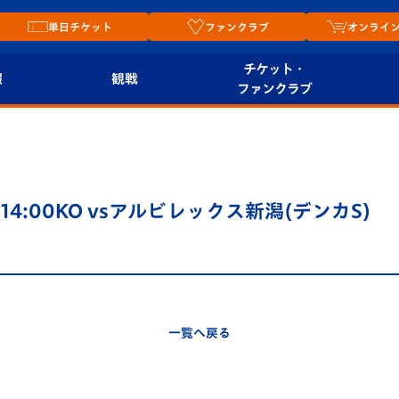
単日チケット
ファンクラブ
オンライ
チケット・
報
観戦
ファンクラブ
観戦ルール
チケット
オンラ
はじめての観戦ガイ
シーズンシート
2026
ド
ム
14:00KO vsアルビレックス新潟(デンカS)
プレイヤーズスイート
Revive Team
店舗情
関連
V-LOVERS（ファン
スタジアムへのアク
クラブ）
セス
リー
一覧へ戻る
ヴィヴィくんの長崎
ルメ
おもてなしガイド