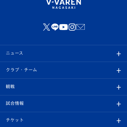
ニュース
すべて
クラブ・チーム
トップチーム
クラブプロフィール
観戦
クラブ
フィロソフィー
観戦ルール
試合情報
試合情報
クラブ概要
観戦ツアー
試合日程/結果
チケット
ファンクラブ