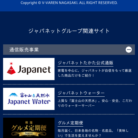
ホームタウン活動
Copyright © V-VAREN NAGASAKI. ALL RIGHT RESERVED.
ジャパネットグループ関連サイト
通信販売事業
ジャパネットたかた公式通販
家電を中心に、ジャパネットが自信をもって厳選
した商品だけをご紹介！
ジャパネットウォーター
上質な「富士山の天然水」。安心・安全、こだわ
りのウォーターサーバー
グルメ定期便
毎月届く、日本各地の名物・名産品。「美味し
い」で生活を変えませんか？