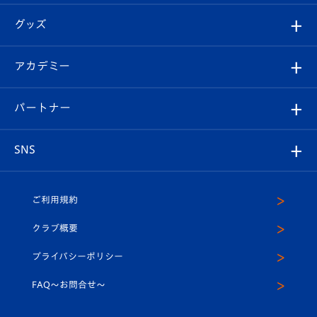
エンブレム紹介
はじめての観戦ガイド
順位表
チケット
グッズ
チケット
選手プロフィール
Revive Team
フォトギャラリー
シーズンシート
オンラインショップ
アカデミー
イベント
スタッフプロフィール
スタジアムへのアクセス
スタジアムグルメ
V-LOVERS（ファンクラブ）
2026-27ユニフォーム
メディア
育成からのお知らせ
パートナー
マスコット紹介
ヴィヴィくんの長崎おもてなしガイド
はじめての観戦ガイド
プレイヤーズスイート
店舗情報
グッズ
アカデミー
チームスケジュール
V-EXPRESS
パートナー企業一覧
SNS
（ユニフォーム入場）
ホームタウン
U-18
クラブハウス（練習場）
パートナー募集
公式Twitter
ご利用規約
アカデミー
U-15
応援メディア
法人限定 VIP BOX
ヴィヴィくんインスタグラム
クラブ概要
スクール
U-12
メディア出演情報
プライバシーポリシー
公式LINE＠
スクール
FAQ〜お問合せ〜
平和祈念活動
Youtube公式チャンネル