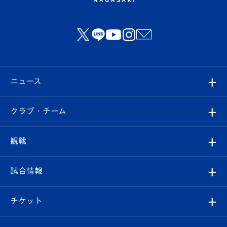
ニュース
すべて
クラブ・チーム
トップチーム
クラブプロフィール
観戦
クラブ
フィロソフィー
観戦ルール
試合情報
試合情報
クラブ概要
観戦ツアー
試合日程/結果
チケット
ファンクラブ
エンブレム紹介
はじめての観戦ガイド
順位表