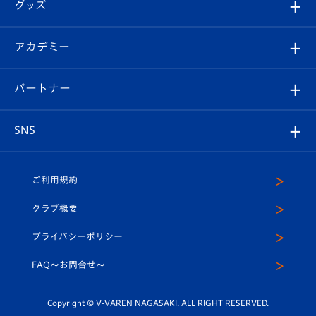
チケット
グッズ
チケット
選手プロフィール
Revive Team
フォトギャラリー
シーズンシート
オンラインショップ
アカデミー
イベント
スタッフプロフィール
スタジアムへのアクセス
スタジアムグルメ
V-LOVERS（ファンクラブ）
2026-27ユニフォーム
メディア
育成からのお知らせ
パートナー
マスコット紹介
ヴィヴィくんの長崎おもてなしガイド
はじめての観戦ガイド
プレイヤーズスイート
店舗情報
グッズ
アカデミー
チームスケジュール
V-EXPRESS
パートナー企業一覧
SNS
（ユニフォーム入場）
ホームタウン
U-18
クラブハウス（練習場）
パートナー募集
公式Twitter
ご利用規約
アカデミー
U-15
応援メディア
法人限定 VIP BOX
ヴィヴィくんインスタグラム
クラブ概要
スクール
U-12
メディア出演情報
プライバシーポリシー
公式LINE＠
スクール
FAQ〜お問合せ〜
平和祈念活動
Youtube公式チャンネル
ホームタウン活動
Copyright © V-VAREN NAGASAKI. ALL RIGHT RESERVED.