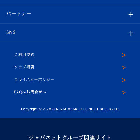
スタジアムへのアクセス
スタジアムグルメ
V-LOVERS（ファンクラブ）
2026-27ユニフォーム
メディア
育成からのお知らせ
パートナー
マスコット紹介
ヴィヴィくんの長崎おもてなしガイド
はじめての観戦ガイド
プレイヤーズスイート
店舗情報
グッズ
アカデミー
チームスケジュール
V-EXPRESS
パートナー企業一覧
SNS
（ユニフォーム入場）
ホームタウン
U-18
クラブハウス（練習場）
パートナー募集
公式Twitter
ご利用規約
アカデミー
U-15
応援メディア
法人限定 VIP BOX
ヴィヴィくんインスタグラム
クラブ概要
スクール
U-12
メディア出演情報
プライバシーポリシー
公式LINE＠
スクール
FAQ〜お問合せ〜
平和祈念活動
Youtube公式チャンネル
ホームタウン活動
Copyright © V-VAREN NAGASAKI. ALL RIGHT RESERVED.
ジャパネットグループ関連サイト