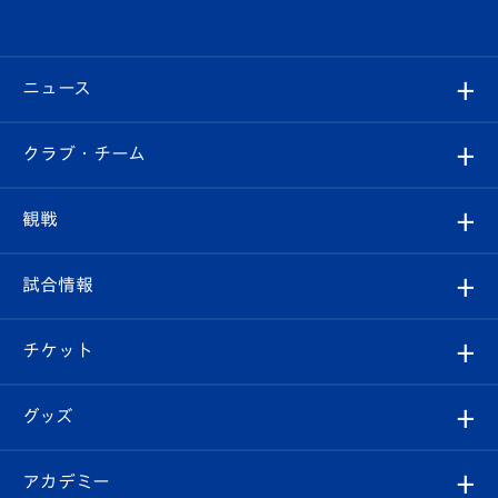
ニュース
すべて
クラブ・チーム
トップチーム
クラブプロフィール
観戦
クラブ
フィロソフィー
観戦ルール
試合情報
試合情報
クラブ概要
観戦ツアー
試合日程/結果
チケット
ファンクラブ
エンブレム紹介
はじめての観戦ガイド
順位表
チケット
グッズ
チケット
選手プロフィール
Revive Team
フォトギャラリー
シーズンシート
オンラインショップ
アカデミー
イベント
スタッフプロフィール