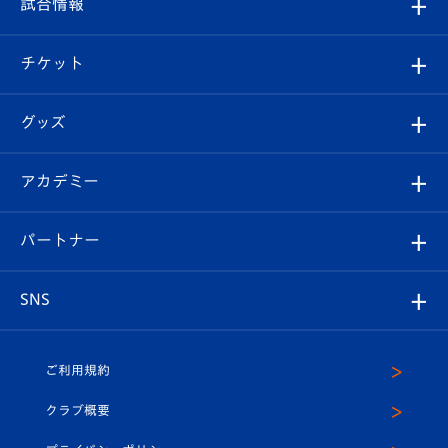
試合情報
試合情報
クラブ概要
観戦ツアー
試合日程/結果
チケット
ファンクラブ
エンブレム紹介
はじめての観戦ガイド
順位表
チケット
グッズ
チケット
選手プロフィール
Revive Team
フォトギャラリー
シーズンシート
オンラインショップ
アカデミー
イベント
スタッフプロフィール
スタジアムへのアクセス
スタジアムグルメ
V-LOVERS（ファンクラブ）
2026-27ユニフォーム
メディア
育成からのお知らせ
パートナー
マスコット紹介
ヴィヴィくんの長崎おもてなしガイド
はじめての観戦ガイド
プレイヤーズスイート
店舗情報
グッズ
アカデミー
チームスケジュール
V-EXPRESS
パートナー企業一覧
SNS
（ユニフォーム入場）
ホームタウン
U-18
クラブハウス（練習場）
パートナー募集
公式Twitter
ご利用規約
アカデミー
U-15
応援メディア
法人限定 VIP BOX
ヴィヴィくんインスタグラム
クラブ概要
スクール
U-12
メディア出演情報