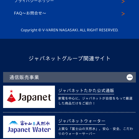
プライバシーポリシー
公式LINE＠
スクール
FAQ〜お問合せ〜
平和祈念活動
Youtube公式チャンネル
ホームタウン活動
Copyright © V-VAREN NAGASAKI. ALL RIGHT RESERVED.
ジャパネットグループ関連サイト
通信販売事業
ジャパネットたかた公式通販
家電を中心に、ジャパネットが自信をもって厳選
した商品だけをご紹介！
ジャパネットウォーター
上質な「富士山の天然水」。安心・安全、こだわ
りのウォーターサーバー