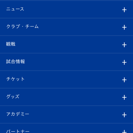
ニュース
すべて
クラブ・チーム
トップチーム
クラブプロフィール
観戦
クラブ
フィロソフィー
観戦ルール
試合情報
試合情報
クラブ概要
観戦ツアー
試合日程/結果
チケット
ファンクラブ
エンブレム紹介
はじめての観戦ガイド
順位表
チケット
グッズ
チケット
選手プロフィール
Revive Team
フォトギャラリー
シーズンシート
オンラインショップ
アカデミー
イベント
スタッフプロフィール
スタジアムへのアクセス
スタジアムグルメ
V-LOVERS（ファンクラブ）
2026-27ユニフォーム
メディア
育成からのお知らせ
パートナー
マスコット紹介