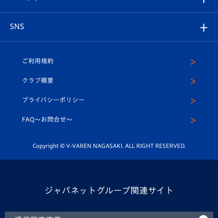
ヴィヴィくんの長崎おもてなしガイド
はじめての観戦ガイド
プレイヤーズスイート
店舗情報
グッズ
アカデミー
チームスケジュール
V-EXPRESS
パートナー企業一覧
SNS
（ユニフォーム入場）
ホームタウン
U-18
クラブハウス（練習場）
パートナー募集
公式Twitter
ご利用規約
アカデミー
U-15
応援メディア
法人限定 VIP BOX
ヴィヴィくんインスタグラム
クラブ概要
スクール
U-12
メディア出演情報
プライバシーポリシー
公式LINE＠
スクール
FAQ〜お問合せ〜
平和祈念活動
Youtube公式チャンネル
ホームタウン活動
Copyright © V-VAREN NAGASAKI. ALL RIGHT RESERVED.
ジャパネットグループ関連サイト