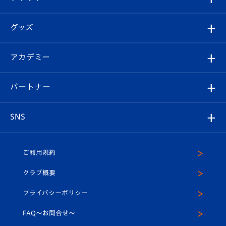
ファンクラブ
エンブレム紹介
はじめての観戦ガイド
順位表
チケット
グッズ
チケット
選手プロフィール
Revive Team
フォトギャラリー
シーズンシート
オンラインショップ
アカデミー
イベント
スタッフプロフィール
スタジアムへのアクセス
スタジアムグルメ
V-LOVERS（ファンクラブ）
2026-27ユニフォーム
メディア
育成からのお知らせ
パートナー
マスコット紹介
ヴィヴィくんの長崎おもてなしガイド
はじめての観戦ガイド
プレイヤーズスイート
店舗情報
グッズ
アカデミー
チームスケジュール
V-EXPRESS
パートナー企業一覧
SNS
（ユニフォーム入場）
ホームタウン
U-18
クラブハウス（練習場）
パートナー募集
公式Twitter
ご利用規約
アカデミー
U-15
応援メディア
法人限定 VIP BOX
ヴィヴィくんインスタグラム
クラブ概要
スクール
U-12
メディア出演情報
プライバシーポリシー
公式LINE＠
スクール
FAQ〜お問合せ〜
平和祈念活動
Youtube公式チャンネル