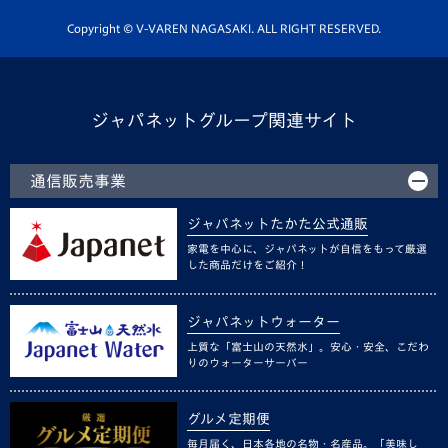
ホームタウン活動
Copyright © V-VAREN NAGASAKI. ALL RIGHT RESERVED.
ジャパネットグループ関連サイト
通信販売事業
ジャパネットたかた公式通販
家電を中心に、ジャパネットが自信をもって厳選
した商品だけをご紹介！
ジャパネットウォーター
上質な「富士山の天然水」。安心・安全、こだわ
りのウォーターサーバー
グルメ定期便
毎月届く、日本各地の名物・名産品。「美味し