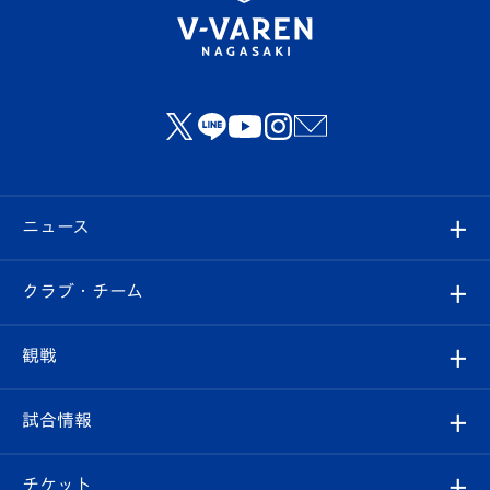
ニュース
すべて
クラブ・チーム
トップチーム
クラブプロフィール
観戦
クラブ
フィロソフィー
観戦ルール
試合情報
試合情報
クラブ概要
観戦ツアー
試合日程/結果
チケット