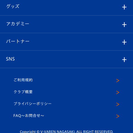
順位表
チケット
グッズ
チケット
選手プロフィール
Revive Team
フォトギャラリー
シーズンシート
オンラインショップ
アカデミー
イベント
スタッフプロフィール
スタジアムへのアクセス
スタジアムグルメ
V-LOVERS（ファンクラブ）
2026-27ユニフォーム
メディア
育成からのお知らせ
パートナー
マスコット紹介
ヴィヴィくんの長崎おもてなしガイド
はじめての観戦ガイド
プレイヤーズスイート
店舗情報
グッズ
アカデミー
チームスケジュール
V-EXPRESS
パートナー企業一覧
SNS
（ユニフォーム入場）
ホームタウン
U-18
クラブハウス（練習場）
パートナー募集
公式Twitter
ご利用規約
アカデミー
U-15
応援メディア
法人限定 VIP BOX
ヴィヴィくんインスタグラム
クラブ概要
スクール
U-12
メディア出演情報
プライバシーポリシー
公式LINE＠
スクール
FAQ〜お問合せ〜
平和祈念活動
Youtube公式チャンネル
ホームタウン活動
Copyright © V-VAREN NAGASAKI. ALL RIGHT RESERVED.