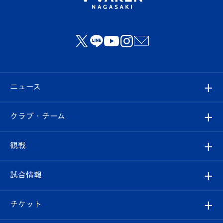
ニュース
すべて
クラブ・チーム
トップチーム
クラブプロフィール
観戦
クラブ
フィロソフィー
観戦ルール
試合情報
試合情報
クラブ概要
観戦ツアー
試合日程/結果
チケット
ファンクラブ
エンブレム紹介
はじめての観戦ガイド