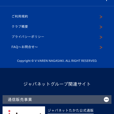
（ユニフォーム入場）
ホームタウン
U-18
クラブハウス（練習場）
パートナー募集
公式Twitter
ご利用規約
アカデミー
U-15
応援メディア
法人限定 VIP BOX
ヴィヴィくんインスタグラム
クラブ概要
スクール
U-12
メディア出演情報
プライバシーポリシー
公式LINE＠
スクール
FAQ〜お問合せ〜
平和祈念活動
Youtube公式チャンネル
ホームタウン活動
Copyright © V-VAREN NAGASAKI. ALL RIGHT RESERVED.
ジャパネットグループ関連サイト
通信販売事業
ジャパネットたかた公式通販