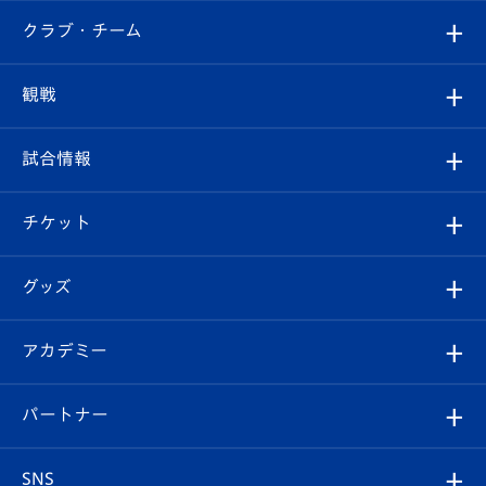
すべて
クラブ・チーム
トップチーム
クラブプロフィール
観戦
クラブ
フィロソフィー
観戦ルール
試合情報
試合情報
クラブ概要
観戦ツアー
試合日程/結果
チケット
ファンクラブ
エンブレム紹介
はじめての観戦ガイド
順位表
チケット
グッズ
チケット
選手プロフィール
Revive Team
フォトギャラリー
シーズンシート
オンラインショップ
アカデミー
イベント
スタッフプロフィール
スタジアムへのアクセス
スタジアムグルメ
V-LOVERS（ファンクラブ）
2026-27ユニフォーム
メディア
育成からのお知らせ
パートナー
マスコット紹介
ヴィヴィくんの長崎おもてなしガイド
はじめての観戦ガイド
プレイヤーズスイート
店舗情報
グッズ
アカデミー
チームスケジュール
V-EXPRESS
パートナー企業一覧
SNS