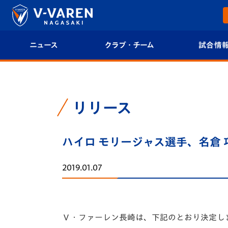
ニュース
クラブ・チーム
試合情
すべて
クラブプロフィール
試合日程/結果
トップチーム
フィロソフィー
試合情報
リリース
クラブ
クラブ概要
順位表
ハイロ モリージャス選手、名倉
試合情報
エンブレム紹介
U-21 Jリーグ
2019.01.07
ファンクラブ
選手プロフィール
フォトギャラ
チケット
スタッフプロフィール
スタジアムグ
Ｖ・ファーレン長崎は、下記のとおり決定し