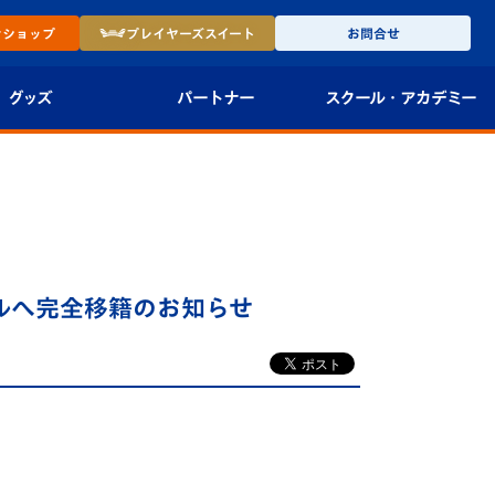
ン
ショップ
プレイヤーズ
スイート
お問合せ
グッズ
パートナー
スクール・
アカデミー
インショップ
パートナー企業一覧
アカデミー
-27ユニフォー
パートナー募集
U-18
法人限定 VIP BOX
U-15
報
ルへ完全移籍のお知らせ
U-12
スクール