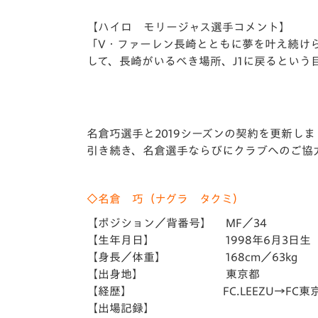
【ハイロ モリージャス選手コメント】
「V・ファーレン長崎とともに夢を叶え続け
して、長崎がいるべき場所、J1に戻るという
名倉巧選手と2019シーズンの契約を更新しま
引き続き、名倉選手ならびにクラブへのご協
◇名倉 巧（ナグラ タクミ）
【ポジション／背番号】 MF／34
【生年月日】 1998年6月3日生（
【身長／体重】 168cm／63kg
【出身地】 東京都
【経歴】 FC.LEEZU→FC東京U-1
【出場記録】