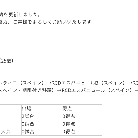
V-EXPRESS（ユニフ
ォーム入場）
契約を更新しました。
協力、ご声援をよろしくお願いいたします。
25歳）
ペイン）→RCDエスパニョールB（スペイン）→RCD
ペイン・期限付き移籍）→RCDエスパニョール（スペイン）→
出場
得点
2試合
0得点
0試合
0得点
権大会
0試合
0得点