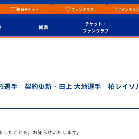
単日チケット
ファンクラブ
オンライ
チケット・
報
観戦
ファンクラブ
観戦ルール
チケット
オンラ
はじめての観戦ガイ
シーズンシート
2026
ド
ム
プレイヤーズスイート
Revive Team
店舗情
 巧選手 契約更新・田上 大地選手 柏レイソ
関連
V-LOVERS（ファン
スタジアムへのアク
クラブ）
セス
リー
ヴィヴィくんの長崎
ルメ
おもてなしガイド
ましたことを、お知らせいたします。