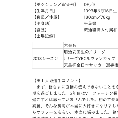
【ポジション／背番号】 DF／5
【生年月日】 1993年6月16日生（
【身長／体重】 180cm／78kg
【出身地】 千葉県
【経歴】 流通経済大付属柏高→流通
【出場記録】
大会名
明治安田生命J1リーグ
2018シーズン
JリーグYBCルヴァンカップ
天皇杯全日本サッカー選手
【田上大地選手コメント】
「まず、皆さまに直接お伝えできないことを
期を過ごしました。2年目はV・ファーレン長
過ごすとは思っていませんでした。初めて長
綺麗。そんな長崎が本当に大好きになりまし
らオファーをもらい、本当に悩みました。葛