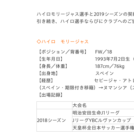
イベント
マスコット紹介
ハイロモリージャス選手と2019シーズンの
メディア
チームスケジュール
引き続き、ハイロ選手ならびにクラブへのご
グッズ
クラブハウス（練習
場）
◇ハイロ モリージャス
ホームタウン
【ポジション／背番号】 FW／18
応援メディア
【生年月日】 1993年7月2日生（
アカデミー
【身長／体重】 187cm／76kg
平和祈念活動
【出身地】 スペイン
スクール
【経歴】 セビージャ・アトレティコ（ス
ホームタウン活動
（スペイン・期限付き移籍）→ヌマンシア（ス
【出場記録】
大会名
明治安田生命J1リーグ
2018シーズン
JリーグYBCルヴァンカップ
天皇杯全日本サッカー選手