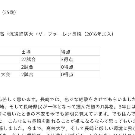
25歳）
経済大→Ｖ・ファーレン長崎（2016年加入）
出場
得点
27試合
3得点
2試合
0得点
権大会
2試合
0得点
心苦しく思います。長崎では、色々な経験をさせてもらいました
崎、そして長崎県民が一体となって掴んだ初のJ1昇格。3年目は
崎に着いたときの不安を今でも鮮明に覚えています。でも住ん
た。こんなにも長崎を離れることが嫌になるなんて思ってもいま
藤しました。今まで、高校大学、そして長崎と厳しい環境に飛び