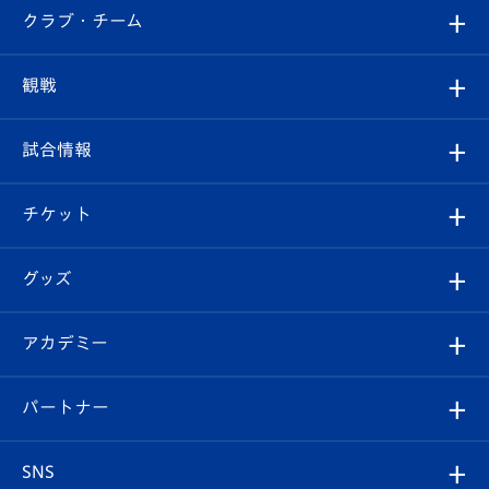
すべて
クラブ・チーム
トップチーム
クラブプロフィール
観戦
クラブ
フィロソフィー
観戦ルール
試合情報
試合情報
クラブ概要
観戦ツアー
試合日程/結果
チケット
ファンクラブ
エンブレム紹介
はじめての観戦ガイド
順位表
チケット
グッズ
チケット
選手プロフィール
Revive Team
フォトギャラリー
シーズンシート
オンラインショップ
アカデミー
イベント
スタッフプロフィール
スタジアムへのアクセス
スタジアムグルメ
V-LOVERS（ファンクラブ）
2026-27ユニフォーム
メディア
育成からのお知らせ
パートナー
マスコット紹介
ヴィヴィくんの長崎おもてなしガイド
はじめての観戦ガイド
プレイヤーズスイート
店舗情報
グッズ
アカデミー
チームスケジュール
V-EXPRESS
パートナー企業一覧
SNS
（ユニフォーム入場）