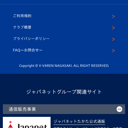
ホームタウン
U-18
クラブハウス（練習場）
パートナー募集
公式Twitter
ご利用規約
アカデミー
U-15
応援メディア
法人限定 VIP BOX
ヴィヴィくんインスタグラム
クラブ概要
スクール
U-12
メディア出演情報
プライバシーポリシー
公式LINE＠
スクール
FAQ〜お問合せ〜
平和祈念活動
Youtube公式チャンネル
ホームタウン活動
Copyright © V-VAREN NAGASAKI. ALL RIGHT RESERVED.
ジャパネットグループ関連サイト
通信販売事業
ジャパネットたかた公式通販