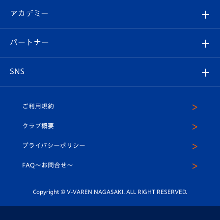
フォトギャラリー
シーズンシート
オンラインショップ
アカデミー
イベント
スタッフプロフィール
スタジアムへのアクセス
スタジアムグルメ
V-LOVERS（ファンクラブ）
2026-27ユニフォーム
メディア
育成からのお知らせ
パートナー
マスコット紹介
ヴィヴィくんの長崎おもてなしガイド
はじめての観戦ガイド
プレイヤーズスイート
店舗情報
グッズ
アカデミー
チームスケジュール
V-EXPRESS
パートナー企業一覧
SNS
（ユニフォーム入場）
ホームタウン
U-18
クラブハウス（練習場）
パートナー募集
公式Twitter
ご利用規約
アカデミー
U-15
応援メディア
法人限定 VIP BOX
ヴィヴィくんインスタグラム
クラブ概要
スクール
U-12
メディア出演情報
プライバシーポリシー
公式LINE＠
スクール
FAQ〜お問合せ〜
平和祈念活動
Youtube公式チャンネル
ホームタウン活動
Copyright © V-VAREN NAGASAKI. ALL RIGHT RESERVED.