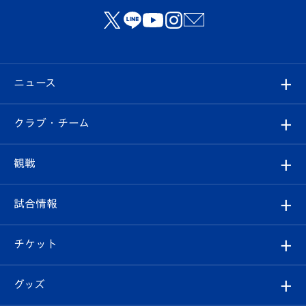
ニュース
すべて
クラブ・チーム
トップチーム
クラブプロフィール
観戦
クラブ
フィロソフィー
観戦ルール
試合情報
試合情報
クラブ概要
観戦ツアー
試合日程/結果
チケット
ファンクラブ
エンブレム紹介
はじめての観戦ガイド
順位表
チケット
グッズ
チケット
選手プロフィール
Revive Team