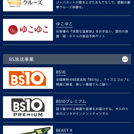
ジャパネットが磨き上げたおもてなしで、感動の豪
華クルーズ体験を。
ゆこゆこ
お客様の『良質な温泉旅』をお手伝い。国内の旅
館・宿・ホテルの宿泊予約サイト
BS放送事業
BS10
全国無料のBS放送局『BS10』。クイズにゴルフに
映画に麻雀、楽しい番組てんこ盛り！
BS10プレミアム
語り継がれる映画や音楽をお届けする、大人のた
めのエンタテインメントチャンネル
BEAST X