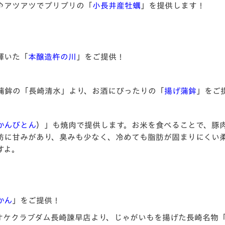
♪アツアツでプリプリの「
小長井産牡蠣
」を提供します！
輝いた「
本醸造杵の川
」をご提供！
蒲鉾の「長崎清水」より、お酒にぴったりの「
揚げ蒲鉾
」をご
かんびとん
）」
も焼肉で提供します。お米を食べることで、豚
肪に甘みがあり、臭みも少なく、冷めても脂肪が固まりにくい
すよ。
かん
」をご提供！
オケクラブダム長崎諫早店より、じゃがいもを揚げた長崎名物