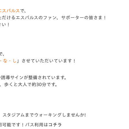
V-EXPRESS（ユニフ
ォーム入場）
エスパルス
で、
ただける
エスパルス
のファン、サポーターの皆さま！
さい！
で、
・な・し
」させていただいています！
や誘導サインが整備されています。
、歩くと大人で約30分です。
、スタジアムまでウォーキングしませんか!
用可能です！バス利用は
コチラ