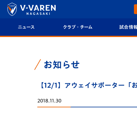
ニュース
クラブ・チーム
試合情
すべて
クラブプロフィール
試合日程/結果
トップチーム
フィロソフィー
試合情報
お知らせ
クラブ
クラブ概要
順位表
【12/1】アウェイサポーター
試合情報
エンブレム紹介
U-21 Jリーグ
2018.11.30
ファンクラブ
選手プロフィール
フォトギャラ
チケット
スタッフプロフィール
スタジアムグ