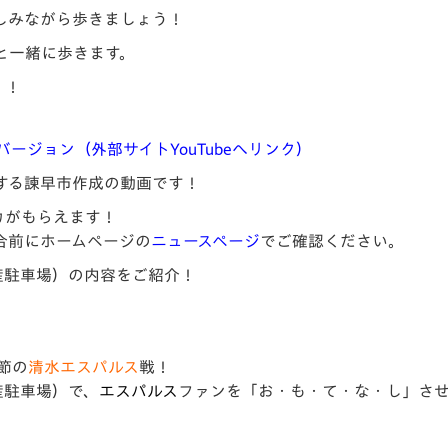
しみながら歩きましょう！
と一緒に歩きます。
！！
ージョン（外部サイトYouTubeへリンク）
する諫早市作成の動画です！
カがもらえます！
合前にホームページの
ニュースページ
でご確認ください。
産駐車場）の内容をご紹介！
節の
清水エスパルス
戦！
産駐車場）で、
エスパルス
ファンを「お・も・て・な・し」さ