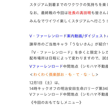
スタジアム到着までのワクワクの気持ちを楽
なお、最終戦の今回は
社長の髙田明
も皆さん
みんなでワイワイ楽しくスタジアムへ行こう
V・ファーレンロード案内動画/ダイジェストバ
諫早市のご当地キャラ「うないさん」が紹介
「V・ファーレンロード」を歩くと限定トレ
配布場所は日程によって変わりますので、試
Vファーレンロード
中間地点（シモハマ不動
＜
わくわく倶楽部お・も・て・な・し
＞
12月1日（土）は、
14時キックオフの明治安田生命J1リーグ第34
Vファーレンロード中間地点（シモハマ不動
《今回のおもてなしメニュー》