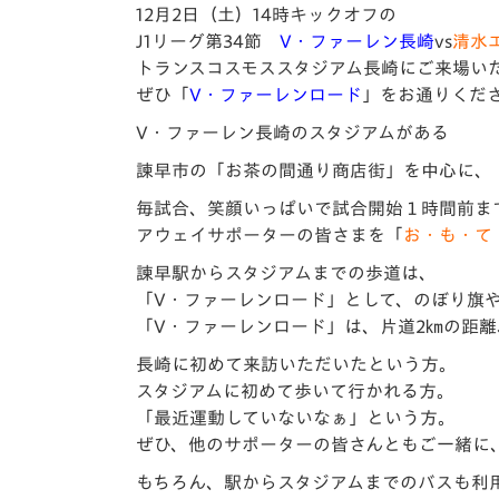
イベント
マスコット紹介
12月2日（土）14時キックオフの
J1リーグ第34節
V・ファーレン長崎
vs
清水
メディア
チームスケジュール
トランスコスモススタジアム長崎にご来場い
ぜひ
「
V・ファーレンロード
」
をお通りくだ
グッズ
クラブハウス（練習
V・ファーレン長崎のスタジアムがある
場）
諫早市の「
お茶の間通り商店街」
を中心に、
ホームタウン
応援メディア
毎試合、笑顔いっぱいで試合開始１時間前ま
アカデミー
アウェイサポーターの皆さまを「
お・も・て
平和祈念活動
諫早駅からスタジアムまでの歩道は、
スクール
「V・ファーレンロード」として、のぼり旗
ホームタウン活動
「V・ファーレンロード」は、片道2㎞の距離
長崎に初めて来訪いただいたという方。
スタジアムに初めて歩いて行かれる方。
「最近運動していないなぁ」という方。
ぜひ、他のサポーターの皆さんともご一緒に
もちろん、駅からスタジアムまでのバスも利