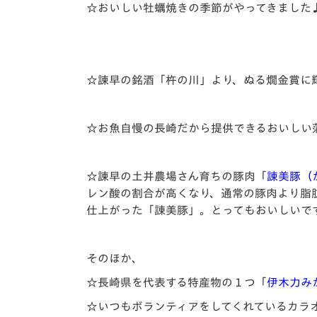
☆おいしい牡蠣焼きの季節がやってきました
☆諫早の銘酒「杵の川」より、ぬる燗金賞に
☆お魚自慢の長崎だから提供できるおいしい
☆諫早の土井農場さん育ちの豚肉「
諫美豚（
レン酸の割合が高くなり、通常の豚肉より脂
仕上がった「諌美豚」。とってもおいしいで
そのほか、
☆長崎県を代表する特産物の１つ「
伊木力み
☆いつもボランティアをしてくれているカラ