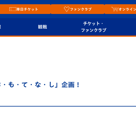
単日チケット
ファンクラブ
オンライ
チケット・
報
観戦
ファンクラブ
観戦ルール
チケット
オンラ
はじめての観戦ガイ
シーズンシート
2026
ド
ム
プレイヤーズスイート
Revive Team
店舗情
「お・も・て・な・し」企画！
関連
V-LOVERS（ファン
スタジアムへのアク
クラブ）
セス
リー
ヴィヴィくんの長崎
ルメ
おもてなしガイド