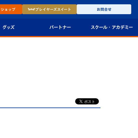
ン
ショップ
プレイヤーズ
スイート
お問合せ
グッズ
パートナー
スクール・
アカデミー
インショップ
パートナー企業一覧
アカデミー
-27ユニフォー
パートナー募集
U-18
法人限定 VIP BOX
U-15
報
U-12
スクール