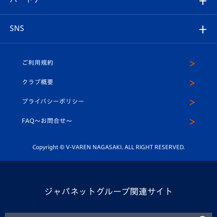
ヴィヴィくんの長崎おもてなしガイド
はじめての観戦ガイド
プレイヤーズスイート
店舗情報
グッズ
アカデミー
チームスケジュール
V-EXPRESS
パートナー企業一覧
SNS
（ユニフォーム入場）
ホームタウン
U-18
クラブハウス（練習場）
パートナー募集
公式Twitter
ご利用規約
アカデミー
U-15
応援メディア
法人限定 VIP BOX
ヴィヴィくんインスタグラム
クラブ概要
スクール
U-12
メディア出演情報
プライバシーポリシー
公式LINE＠
スクール
FAQ〜お問合せ〜
平和祈念活動
Youtube公式チャンネル
ホームタウン活動
Copyright © V-VAREN NAGASAKI. ALL RIGHT RESERVED.
ジャパネットグループ関連サイト