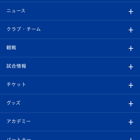
ニュース
すべて
クラブ・チーム
トップチーム
クラブプロフィール
観戦
クラブ
フィロソフィー
観戦ルール
試合情報
試合情報
クラブ概要
観戦ツアー
試合日程/結果
チケット
ファンクラブ
エンブレム紹介
はじめての観戦ガイド
順位表
チケット
グッズ
チケット
選手プロフィール
Revive Team
フォトギャラリー
シーズンシート
オンラインショップ
アカデミー
イベント
スタッフプロフィール
スタジアムへのアクセス
スタジアムグルメ
V-LOVERS（ファンクラブ）
2026-27ユニフォーム
メディア
育成からのお知らせ
パートナー
マスコット紹介