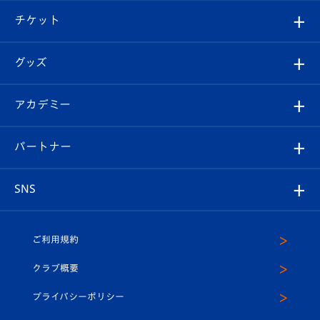
クラブ概要
観戦ツアー
試合日程/結果
チケット
ファンクラブ
エンブレム紹介
はじめての観戦ガイド
順位表
チケット
グッズ
チケット
選手プロフィール
Revive Team
フォトギャラリー
シーズンシート
オンラインショップ
アカデミー
イベント
スタッフプロフィール
スタジアムへのアクセス
スタジアムグルメ
V-LOVERS（ファンクラブ）
2026-27ユニフォーム
メディア
育成からのお知らせ
パートナー
マスコット紹介
ヴィヴィくんの長崎おもてなしガイド
はじめての観戦ガイド
プレイヤーズスイート
店舗情報
グッズ
アカデミー
チームスケジュール
V-EXPRESS
パートナー企業一覧
SNS
（ユニフォーム入場）
ホームタウン
U-18
クラブハウス（練習場）
パートナー募集
公式Twitter
ご利用規約
アカデミー
U-15
応援メディア
法人限定 VIP BOX
ヴィヴィくんインスタグラム
クラブ概要
スクール
U-12
メディア出演情報
プライバシーポリシー
公式LINE＠