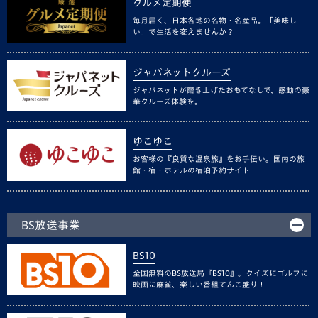
グルメ定期便
毎月届く、日本各地の名物・名産品。「美味し
い」で生活を変えませんか？
ジャパネットクルーズ
ジャパネットが磨き上げたおもてなしで、感動の豪
華クルーズ体験を。
ゆこゆこ
お客様の『良質な温泉旅』をお手伝い。国内の旅
館・宿・ホテルの宿泊予約サイト
BS放送事業
BS10
全国無料のBS放送局『BS10』。クイズにゴルフに
映画に麻雀、楽しい番組てんこ盛り！