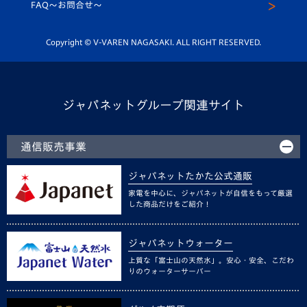
スクール
FAQ〜お問合せ〜
平和祈念活動
Youtube公式チャンネル
ホームタウン活動
Copyright © V-VAREN NAGASAKI. ALL RIGHT RESERVED.
ジャパネットグループ関連サイト
通信販売事業
ジャパネットたかた公式通販
家電を中心に、ジャパネットが自信をもって厳選
した商品だけをご紹介！
ジャパネットウォーター
上質な「富士山の天然水」。安心・安全、こだわ
りのウォーターサーバー