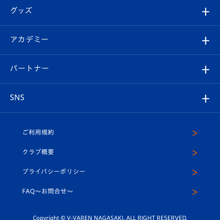
順位表
チケット
グッズ
チケット
選手プロフィール
Revive Team
フォトギャラリー
シーズンシート
オンラインショップ
アカデミー
イベント
スタッフプロフィール
スタジアムへのアクセス
スタジアムグルメ
V-LOVERS（ファンクラブ）
2026-27ユニフォーム
メディア
育成からのお知らせ
パートナー
マスコット紹介
ヴィヴィくんの長崎おもてなしガイド
はじめての観戦ガイド
プレイヤーズスイート
店舗情報
グッズ
アカデミー
チームスケジュール
V-EXPRESS
パートナー企業一覧
SNS
（ユニフォーム入場）
ホームタウン
U-18
クラブハウス（練習場）
パートナー募集
公式Twitter
ご利用規約
アカデミー
U-15
応援メディア
法人限定 VIP BOX
ヴィヴィくんインスタグラム
クラブ概要
スクール
U-12
メディア出演情報
プライバシーポリシー
公式LINE＠
スクール
FAQ〜お問合せ〜
平和祈念活動
Youtube公式チャンネル
ホームタウン活動
Copyright © V-VAREN NAGASAKI. ALL RIGHT RESERVED.