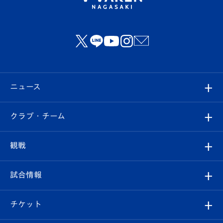
ニュース
すべて
クラブ・チーム
トップチーム
クラブプロフィール
観戦
クラブ
フィロソフィー
観戦ルール
試合情報
試合情報
クラブ概要
観戦ツアー
試合日程/結果
チケット
ファンクラブ
エンブレム紹介
はじめての観戦ガイド