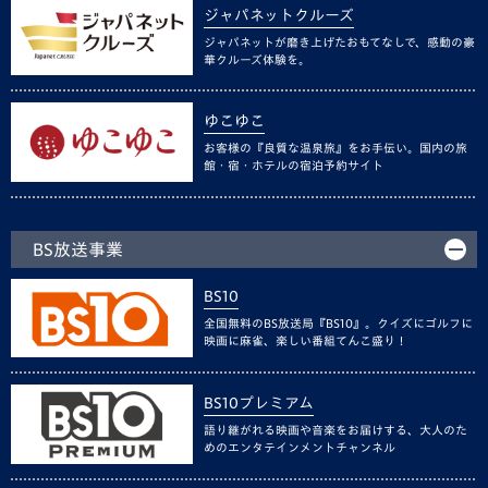
ジャパネットクルーズ
ジャパネットが磨き上げたおもてなしで、感動の豪
華クルーズ体験を。
ゆこゆこ
お客様の『良質な温泉旅』をお手伝い。国内の旅
館・宿・ホテルの宿泊予約サイト
BS放送事業
BS10
全国無料のBS放送局『BS10』。クイズにゴルフに
映画に麻雀、楽しい番組てんこ盛り！
BS10プレミアム
語り継がれる映画や音楽をお届けする、大人のた
めのエンタテインメントチャンネル