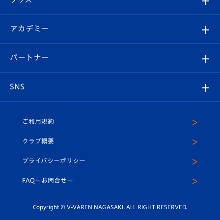
チケット
選手プロフィール
Revive Team
フォトギャラリー
シーズンシート
オンラインショップ
アカデミー
イベント
スタッフプロフィール
スタジアムへのアクセス
スタジアムグルメ
V-LOVERS（ファンクラブ）
2026-27ユニフォーム
メディア
育成からのお知らせ
パートナー
マスコット紹介
ヴィヴィくんの長崎おもてなしガイド
はじめての観戦ガイド
プレイヤーズスイート
店舗情報
グッズ
アカデミー
チームスケジュール
V-EXPRESS
パートナー企業一覧
SNS
（ユニフォーム入場）
ホームタウン
U-18
クラブハウス（練習場）
パートナー募集
公式Twitter
ご利用規約
アカデミー
U-15
応援メディア
法人限定 VIP BOX
ヴィヴィくんインスタグラム
クラブ概要
スクール
U-12
メディア出演情報
プライバシーポリシー
公式LINE＠
スクール
FAQ〜お問合せ〜
平和祈念活動
Youtube公式チャンネル
ホームタウン活動
Copyright © V-VAREN NAGASAKI. ALL RIGHT RESERVED.