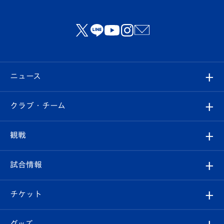
ニュース
すべて
クラブ・チーム
トップチーム
クラブプロフィール
観戦
クラブ
フィロソフィー
観戦ルール
試合情報
試合情報
クラブ概要
観戦ツアー
試合日程/結果
チケット
ファンクラブ
エンブレム紹介
はじめての観戦ガイド
順位表
チケット
グッズ