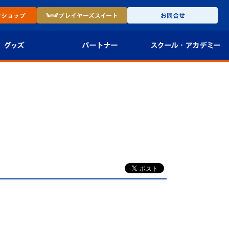
ン
ショップ
プレイヤーズ
スイート
お問合せ
グッズ
パートナー
スクール・
アカデミー
インショップ
パートナー企業一覧
アカデミー
-27ユニフォー
パートナー募集
U-18
法人限定 VIP BOX
U-15
報
U-12
スクール