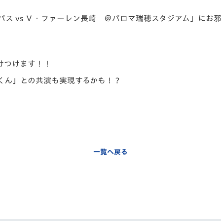
V-EXPRESS（ユニフ
ォーム入場）
パス vs Ｖ・ファーレン長崎 ＠パロマ瑞穂スタジアム」にお
けつけます！！
くん」との共演も実現するかも！？
！
一覧へ戻る