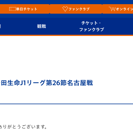
単日チケット
ファンクラブ
オンライ
チケット・
報
観戦
ファンクラブ
観戦ルール
チケット
オンラ
はじめての観戦ガイ
シーズンシート
2026
ド
ム
プレイヤーズスイート
Revive Team
店舗情
田生命J1リーグ第26節名古屋戦
関連
V-LOVERS（ファン
スタジアムへのアク
クラブ）
セス
リー
ヴィヴィくんの長崎
ルメ
おもてなしガイド
ありがとうございます。