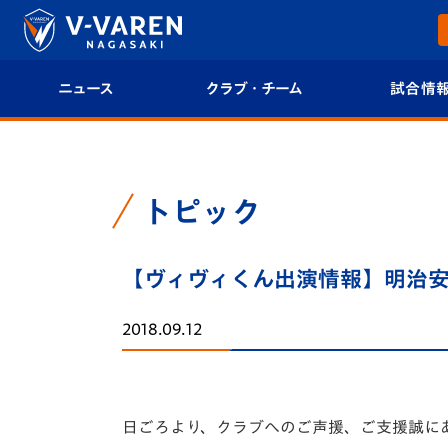
ニュース
クラブ・チーム
試合情
すべて
クラブプロフィール
試合日程/結果
トップチーム
フィロソフィー
試合情報
トピック
クラブ
クラブ概要
順位表
【ヴィヴィくん出演情報】明治安
試合情報
エンブレム紹介
U-21 Jリーグ
2018.09.12
ファンクラブ
選手プロフィール
フォトギャラ
チケット
スタッフプロフィール
スタジアムグ
日ごろより、クラブへのご声援、ご支援誠に