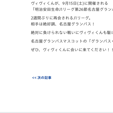
イベント
マスコット紹介
ヴィヴィくんが、9月15日(土)に開催される
「明治安田生命J1リーグ第26節名古屋グラン
メディア
チームスケジュール
2週間ぶりに再会されるJ1リーグ。
相手は絶好調、名古屋グランパス！
グッズ
クラブハウス（練習
場）
絶対に負けられない戦いにヴィヴィくんも駆
ホームタウン
名古屋グランパスマスコットの「グランパス
応援メディア
ぜひ、ヴィヴィくんに会いに来てください！
アカデミー
平和祈念活動
スクール
ホームタウン活動
<< 次の記事