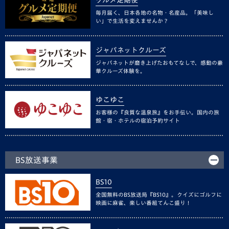
グルメ定期便
毎月届く、日本各地の名物・名産品。「美味し
い」で生活を変えませんか？
ジャパネットクルーズ
ジャパネットが磨き上げたおもてなしで、感動の豪
華クルーズ体験を。
ゆこゆこ
お客様の『良質な温泉旅』をお手伝い。国内の旅
館・宿・ホテルの宿泊予約サイト
BS放送事業
BS10
全国無料のBS放送局『BS10』。クイズにゴルフに
映画に麻雀、楽しい番組てんこ盛り！