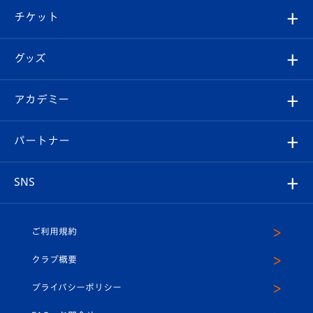
クラブ概要
観戦ツアー
試合日程/結果
チケット
ファンクラブ
エンブレム紹介
はじめての観戦ガイド
順位表
チケット
グッズ
チケット
選手プロフィール
Revive Team
フォトギャラリー
シーズンシート
オンラインショップ
アカデミー
イベント
スタッフプロフィール
スタジアムへのアクセス
スタジアムグルメ
V-LOVERS（ファンクラブ）
2026-27ユニフォーム
メディア
育成からのお知らせ
パートナー
マスコット紹介
ヴィヴィくんの長崎おもてなしガイド
はじめての観戦ガイド
プレイヤーズスイート
店舗情報
グッズ
アカデミー
チームスケジュール
V-EXPRESS
パートナー企業一覧
SNS
（ユニフォーム入場）
ホームタウン
U-18
クラブハウス（練習場）
パートナー募集
公式Twitter
ご利用規約
アカデミー
U-15
応援メディア
法人限定 VIP BOX
ヴィヴィくんインスタグラム
クラブ概要
スクール
U-12
メディア出演情報
プライバシーポリシー
公式LINE＠
スクール