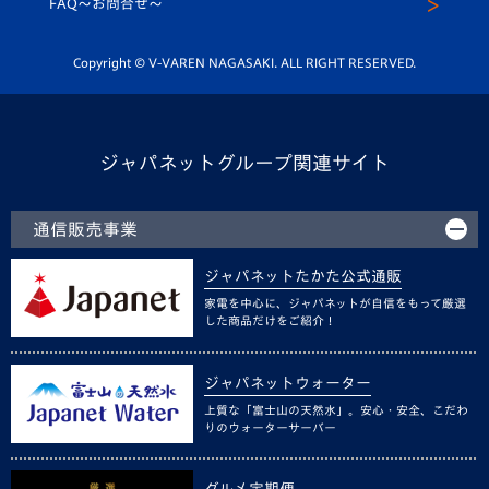
FAQ〜お問合せ〜
平和祈念活動
Youtube公式チャンネル
ホームタウン活動
Copyright © V-VAREN NAGASAKI. ALL RIGHT RESERVED.
ジャパネットグループ関連サイト
通信販売事業
ジャパネットたかた公式通販
家電を中心に、ジャパネットが自信をもって厳選
した商品だけをご紹介！
ジャパネットウォーター
上質な「富士山の天然水」。安心・安全、こだわ
りのウォーターサーバー