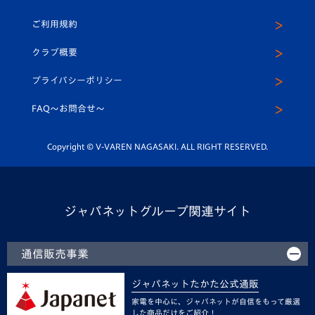
クラブハウス（練習場）
パートナー募集
公式Twitter
ご利用規約
アカデミー
U-15
応援メディア
法人限定 VIP BOX
ヴィヴィくんインスタグラム
クラブ概要
スクール
U-12
メディア出演情報
プライバシーポリシー
公式LINE＠
スクール
FAQ〜お問合せ〜
平和祈念活動
Youtube公式チャンネル
ホームタウン活動
Copyright © V-VAREN NAGASAKI. ALL RIGHT RESERVED.
ジャパネットグループ関連サイト
通信販売事業
ジャパネットたかた公式通販
家電を中心に、ジャパネットが自信をもって厳選
した商品だけをご紹介！