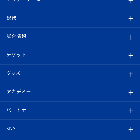
トップチーム
クラブプロフィール
観戦
クラブ
フィロソフィー
観戦ルール
試合情報
試合情報
クラブ概要
観戦ツアー
試合日程/結果
チケット
ファンクラブ
エンブレム紹介
はじめての観戦ガイド
順位表
チケット
グッズ
チケット
選手プロフィール
Revive Team
フォトギャラリー
シーズンシート
オンラインショップ
アカデミー
イベント
スタッフプロフィール
スタジアムへのアクセス
スタジアムグルメ
V-LOVERS（ファンクラブ）
2026-27ユニフォーム
メディア
育成からのお知らせ
パートナー
マスコット紹介
ヴィヴィくんの長崎おもてなしガイド
はじめての観戦ガイド
プレイヤーズスイート
店舗情報
グッズ
アカデミー
チームスケジュール
V-EXPRESS
パートナー企業一覧
SNS
（ユニフォーム入場）
ホームタウン
U-18