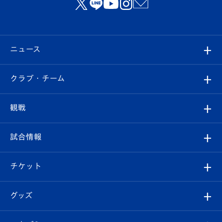
ニュース
すべて
クラブ・チーム
トップチーム
クラブプロフィール
観戦
クラブ
フィロソフィー
観戦ルール
試合情報
試合情報
クラブ概要
観戦ツアー
試合日程/結果
チケット
ファンクラブ
エンブレム紹介
はじめての観戦ガイド
順位表
チケット
グッズ
チケット
選手プロフィール
Revive Team
フォトギャラリー
シーズンシート