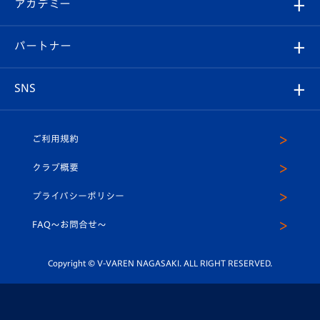
オンラインショップ
アカデミー
イベント
スタッフプロフィール
スタジアムへのアクセス
スタジアムグルメ
V-LOVERS（ファンクラブ）
2026-27ユニフォーム
メディア
育成からのお知らせ
パートナー
マスコット紹介
ヴィヴィくんの長崎おもてなしガイド
はじめての観戦ガイド
プレイヤーズスイート
店舗情報
グッズ
アカデミー
チームスケジュール
V-EXPRESS
パートナー企業一覧
SNS
（ユニフォーム入場）
ホームタウン
U-18
クラブハウス（練習場）
パートナー募集
公式Twitter
ご利用規約
アカデミー
U-15
応援メディア
法人限定 VIP BOX
ヴィヴィくんインスタグラム
クラブ概要
スクール
U-12
メディア出演情報
プライバシーポリシー
公式LINE＠
スクール
FAQ〜お問合せ〜
平和祈念活動
Youtube公式チャンネル
ホームタウン活動
Copyright © V-VAREN NAGASAKI. ALL RIGHT RESERVED.