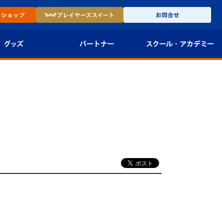
ン
ショップ
プレイヤーズ
スイート
お問合せ
グッズ
パートナー
スクール・
アカデミー
インショップ
パートナー企業一覧
アカデミー
-27ユニフォー
パートナー募集
U-18
法人限定 VIP BOX
U-15
報
U-12
スクール