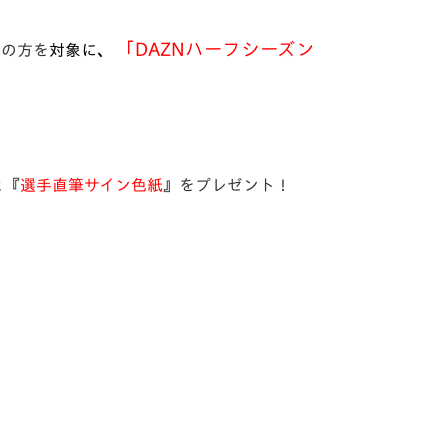
、
「DAZNハーフシーズン
員の方を
対象に
と『
選手直筆サイン色紙
』をプレゼント！