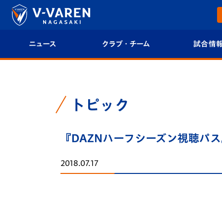
ニュース
クラブ・チーム
試合情
すべて
クラブプロフィール
試合日程/結果
トップチーム
フィロソフィー
試合情報
トピック
クラブ
クラブ概要
順位表
『DAZNハーフシーズン視聴パス
試合情報
エンブレム紹介
U-21 Jリーグ
2018.07.17
ファンクラブ
選手プロフィール
フォトギャラ
チケット
スタッフプロフィール
スタジアムグ