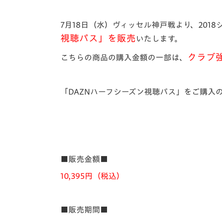
イベント
マスコット紹介
7月18日（水）ヴィッセル神戸戦より、20
メディア
チームスケジュール
視聴パス」を販売
いたします。
グッズ
クラブハウス（練習
クラブ
こちらの商品の購入金額の一部は、
場）
ホームタウン
応援メディア
「DAZNハーフシーズン視聴パス」をご購入
アカデミー
平和祈念活動
スクール
ホームタウン活動
■販売金額■
10,395円（税込）
■販売期間■