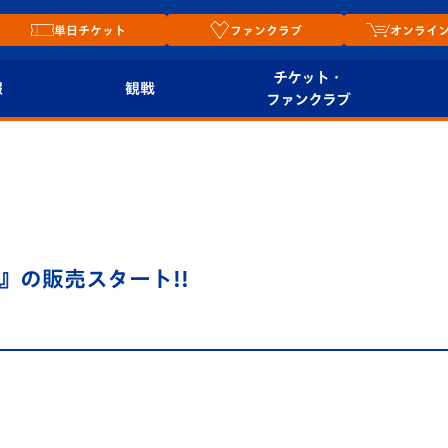
単日チケット
ファンクラブ
オンライ
チケット・
報
観戦
ファンクラブ
観戦ルール
チケット
オンラ
はじめての観戦ガイ
シーズンシート
2026
ド
ム
プレイヤーズスイート
Revive Team
店舗情
』の販売スタート!!
関連
V-LOVERS（ファン
スタジアムへのアク
クラブ）
セス
リー
ヴィヴィくんの長崎
ルメ
おもてなしガイド