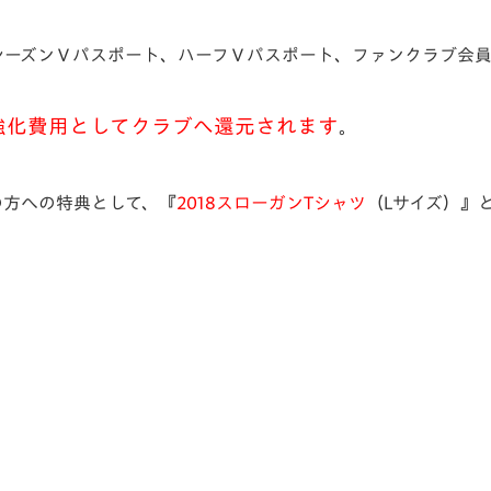
V-EXPRESS（ユニフ
ォーム入場）
18シーズンⅤパスポート、ハーフⅤパスポート、ファンクラブ会
強化費用としてクラブへ還元されます
。
の方への特典として、『
2018スローガンTシャツ
（Lサイズ）』