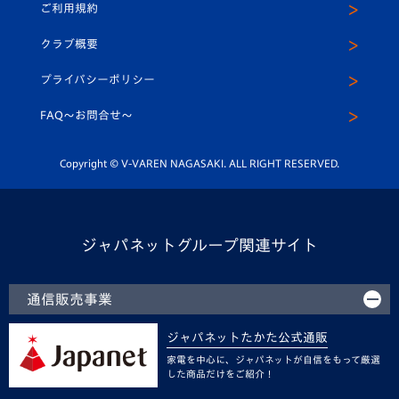
ご利用規約
アカデミー
U-15
応援メディア
法人限定 VIP BOX
ヴィヴィくんインスタグラム
クラブ概要
スクール
U-12
メディア出演情報
プライバシーポリシー
公式LINE＠
スクール
FAQ〜お問合せ〜
平和祈念活動
Youtube公式チャンネル
ホームタウン活動
Copyright © V-VAREN NAGASAKI. ALL RIGHT RESERVED.
ジャパネットグループ関連サイト
通信販売事業
ジャパネットたかた公式通販
家電を中心に、ジャパネットが自信をもって厳選
した商品だけをご紹介！