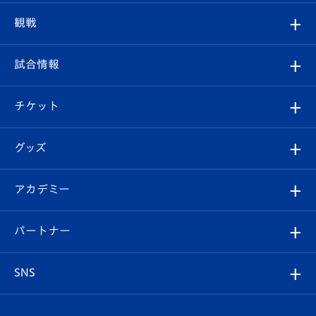
トップチーム
クラブプロフィール
観戦
クラブ
フィロソフィー
観戦ルール
試合情報
試合情報
クラブ概要
観戦ツアー
試合日程/結果
チケット
ファンクラブ
エンブレム紹介
はじめての観戦ガイド
順位表
チケット
グッズ
チケット
選手プロフィール
Revive Team
フォトギャラリー
シーズンシート
オンラインショップ
アカデミー
イベント
スタッフプロフィール
スタジアムへのアクセス
スタジアムグルメ
V-LOVERS（ファンクラブ）
2026-27ユニフォーム
メディア
育成からのお知らせ
パートナー
マスコット紹介
ヴィヴィくんの長崎おもてなしガイド
はじめての観戦ガイド
プレイヤーズスイート
店舗情報
グッズ
アカデミー
チームスケジュール
V-EXPRESS
パートナー企業一覧
SNS
（ユニフォーム入場）
ホームタウン
U-18
クラブハウス（練習場）
パートナー募集
公式Twitter