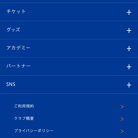
試合情報
クラブ概要
観戦ツアー
試合日程/結果
チケット
ファンクラブ
エンブレム紹介
はじめての観戦ガイド
順位表
チケット
グッズ
チケット
選手プロフィール
Revive Team
フォトギャラリー
シーズンシート
オンラインショップ
アカデミー
イベント
スタッフプロフィール
スタジアムへのアクセス
スタジアムグルメ
V-LOVERS（ファンクラブ）
2026-27ユニフォーム
メディア
育成からのお知らせ
パートナー
マスコット紹介
ヴィヴィくんの長崎おもてなしガイド
はじめての観戦ガイド
プレイヤーズスイート
店舗情報
グッズ
アカデミー
チームスケジュール
V-EXPRESS
パートナー企業一覧
SNS
（ユニフォーム入場）
ホームタウン
U-18
クラブハウス（練習場）
パートナー募集
公式Twitter
ご利用規約
アカデミー
U-15
応援メディア
法人限定 VIP BOX
ヴィヴィくんインスタグラム
クラブ概要
スクール
U-12
メディア出演情報
プライバシーポリシー
公式LINE＠