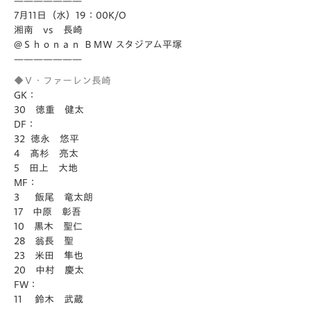
———————
7月11日（水）19：00K/O
湘南 vs 長崎
@Ｓｈｏｎａｎ ＢＭＷ スタジアム平塚
———————
◆Ｖ・ファーレン長崎
GK：
30 徳重 健太
DF：
32 徳永 悠平
4 髙杉 亮太
5 田上 大地
MF：
3 飯尾 竜太朗
17 中原 彰吾
10 黒木 聖仁
28 翁長 聖
23 米田 隼也
20 中村 慶太
FW：
11 鈴木 武蔵