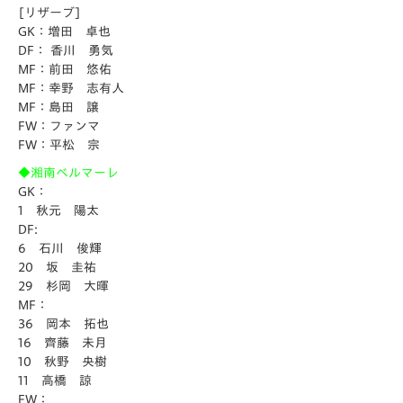
[リザーブ]
GK：増田 卓也
DF： 香川 勇気
MF：前田 悠佑
MF：幸野 志有人
MF：島田 譲
FW：ファンマ
FW：平松 宗
◆湘南ベルマーレ
GK：
1 秋元 陽太
DF:
6 石川 俊輝
20 坂 圭祐
29 杉岡 大暉
MF：
36 岡本 拓也
16 齊藤 未月
10 秋野 央樹
11 高橋 諒
FW：