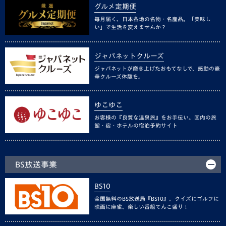
グルメ定期便
毎月届く、日本各地の名物・名産品。「美味し
い」で生活を変えませんか？
ジャパネットクルーズ
ジャパネットが磨き上げたおもてなしで、感動の豪
華クルーズ体験を。
ゆこゆこ
お客様の『良質な温泉旅』をお手伝い。国内の旅
館・宿・ホテルの宿泊予約サイト
BS放送事業
BS10
全国無料のBS放送局『BS10』。クイズにゴルフに
映画に麻雀、楽しい番組てんこ盛り！