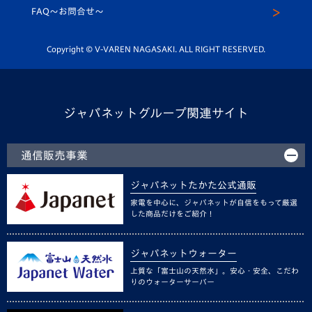
スクール
FAQ〜お問合せ〜
平和祈念活動
Youtube公式チャンネル
ホームタウン活動
Copyright © V-VAREN NAGASAKI. ALL RIGHT RESERVED.
ジャパネットグループ関連サイト
通信販売事業
ジャパネットたかた公式通販
家電を中心に、ジャパネットが自信をもって厳選
した商品だけをご紹介！
ジャパネットウォーター
上質な「富士山の天然水」。安心・安全、こだわ
りのウォーターサーバー